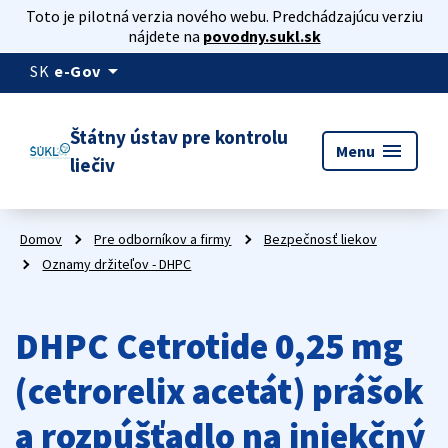
Toto je pilotná verzia nového webu. Predchádzajúcu verziu
nájdete na
povodny.sukl.sk
arrow_drop_down
SK
e-Gov
Štátny ústav pre kontrolu
menu
Menu
liečiv
Domov
Pre odborníkov a firmy
Bezpečnosť liekov
Oznamy držiteľov - DHPC
DHPC Cetrotide 0,25 mg
(cetrorelix acetát) prášok
a rozpúšťadlo na injekčný