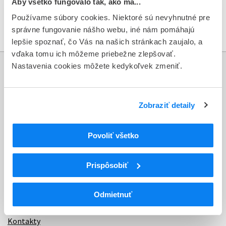
DHPC_Cetrotide_18_Jun_2018.pdf
Aby všetko fungovalo tak, ako má...
download
Stiahnuť dokument
Používame súbory cookies. Niektoré sú nevyhnutné pre
správne fungovanie nášho webu, iné nám pomáhajú
lepšie spoznať, čo Vás na našich stránkach zaujalo, a
vďaka tomu ich môžeme priebežne zlepšovať.
Nastavenia cookies môžete kedykoľvek zmeniť.
Informácie
Aktuality
Zobraziť detaily
Dotazník spokojnosti zákazníka
Povoliť všetko
Sťažnosti a petície
Poskytovanie informácií
Prispôsobiť
Ochrana osobných údajov
Odmietnuť
Odkazy
Kontakty