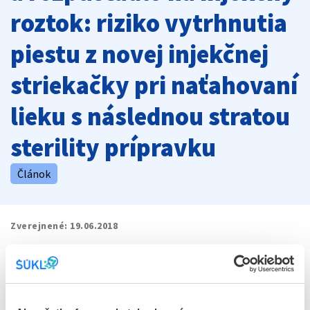
roztok: riziko vytrhnutia
piestu z novej injekčnej
striekačky pri naťahovaní
lieku s následnou stratou
sterility prípravku
Článok
Zverejnené:
19.06.2018
Dokumenty na stiahnutie
file_present