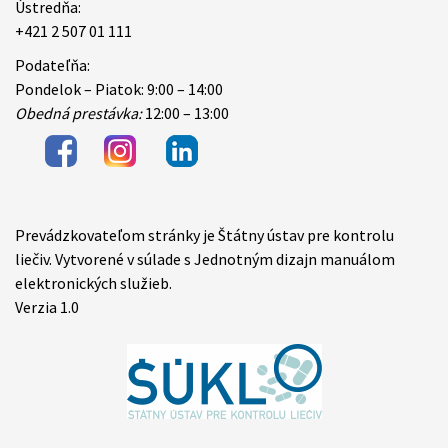
Ústredňa:
+421 2 507 01 111
Podateľňa:
Pondelok – Piatok: 9:00 – 14:00
Obedná prestávka:
12:00 – 13:00
Prevádzkovateľom stránky je Štátny ústav pre kontrolu
Items
liečiv. Vytvorené v súlade s Jednotným dizajn manuálom
elektronických služieb.
Verzia 1.0