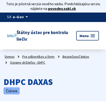
Toto je pilotná verzia nového webu. Predchádzajúcu verziu
nájdete na
povodny.sukl.sk
arrow_drop_down
SK
e-Gov
Štátny ústav pre kontrolu
menu
Menu
liečiv
Domov
Pre odborníkov a firmy
Bezpečnosť liekov
Oznamy držiteľov - DHPC
DHPC DAXAS
Článok