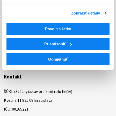
Poskytovanie informácií
Ochrana osobných údajov
Zobraziť detaily
Odkazy
Povoliť všetko
Kontakty
Regionálne pracoviská
Prispôsobiť
Bankové spojenie
Odmietnuť
Úradné hodiny
Kontakt
ŠÚKL (Štátny ústav pre kontrolu liečiv)
Kvetná 11 825 08 Bratislava
IČO: 00165221