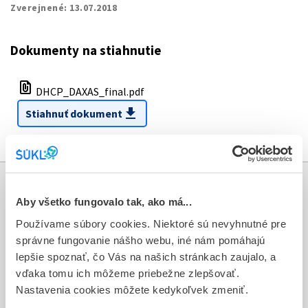
Zverejnené:
13.07.2018
Dokumenty na stiahnutie
file_present
DHCP_DAXAS_final.pdf
download
Stiahnuť dokument
Informácie
Aby všetko fungovalo tak, ako má...
Používame súbory cookies. Niektoré sú nevyhnutné pre
Aktuality
správne fungovanie nášho webu, iné nám pomáhajú
lepšie spoznať, čo Vás na našich stránkach zaujalo, a
Dotazník spokojnosti zákazníka
vďaka tomu ich môžeme priebežne zlepšovať.
Sťažnosti a petície
Nastavenia cookies môžete kedykoľvek zmeniť.