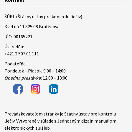
ŠÚKL (Štátny ústav pre kontrolu liečiv)
Kvetná 11 825 08 Bratislava
IČO: 00165221
Ústredňa:
+421 2 507 01 111
Podateľňa:
Pondelok – Piatok: 9:00 – 14:00
Obedná prestávka:
12:00 – 13:00
Prevádzkovateľom stránky je Štátny ústav pre kontrolu
Items
liečiv. Vytvorené v súlade s Jednotným dizajn manuálom
elektronických služieb.