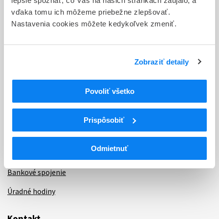
lepšie spoznať, čo Vás na našich stránkach zaujalo, a
vďaka tomu ich môžeme priebežne zlepšovať.
Aktuality
Nastavenia cookies môžete kedykoľvek zmeniť.
Dotazník spokojnosti zákazníka
Sťažnosti a petície
Zobraziť detaily
Poskytovanie informácií
Povoliť všetko
Ochrana osobných údajov
Odkazy
Prispôsobiť
Kontakty
Odmietnuť
Regionálne pracoviská
Bankové spojenie
Úradné hodiny
Kontakt