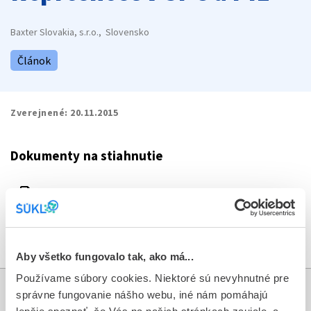
Baxter Slovakia, s.r.o., Slovensko
Článok
Zverejnené:
20.11.2015
Dokumenty na stiahnutie
file_present
DHPC_Factor_VII_9_11_2015_Baxter.pdf
download
Stiahnuť dokument
Aby všetko fungovalo tak, ako má...
Používame súbory cookies. Niektoré sú nevyhnutné pre
správne fungovanie nášho webu, iné nám pomáhajú
Informácie