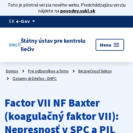
Toto je pilotná verzia nového webu. Predchádzajúcu verziu
nájdete na
povodny.sukl.sk
arrow_drop_down
SK
e-Gov
Štátny ústav pre kontrolu
menu
Menu
liečiv
Domov
Pre odborníkov a firmy
Bezpečnosť liekov
Oznamy držiteľov - DHPC
Factor VII NF Baxter
(koagulačný faktor VII):
Nepresnosť v SPC a PIL