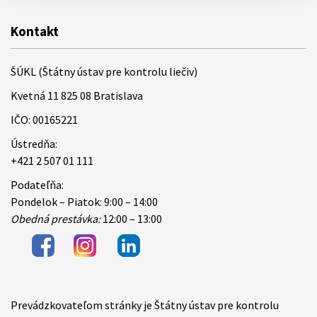
Kontakt
ŠÚKL (Štátny ústav pre kontrolu liečiv)
Kvetná 11 825 08 Bratislava
IČO: 00165221
Ústredňa:
+421 2 507 01 111
Podateľňa:
Pondelok – Piatok: 9:00 – 14:00
Obedná prestávka:
12:00 – 13:00
Prevádzkovateľom stránky je Štátny ústav pre kontrolu
Items