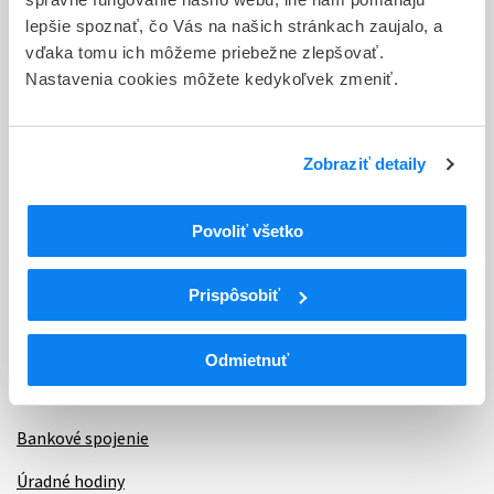
lepšie spoznať, čo Vás na našich stránkach zaujalo, a
Informácie
vďaka tomu ich môžeme priebežne zlepšovať.
Nastavenia cookies môžete kedykoľvek zmeniť.
Aktuality
Dotazník spokojnosti zákazníka
Zobraziť detaily
Sťažnosti a petície
Poskytovanie informácií
Povoliť všetko
Ochrana osobných údajov
Prispôsobiť
Odkazy
Kontakty
Odmietnuť
Regionálne pracoviská
Bankové spojenie
Úradné hodiny