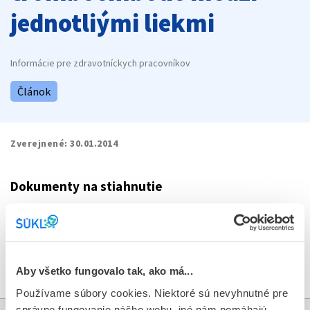
jednotliými liekmi
Informácie pre zdravotníckych pracovníkov
Článok
Zverejnené:
30.01.2014
Dokumenty na stiahnutie
file_present
DHPC_hormonalna_antikoncepcia_13_1_2014.pdf
download
Stiahnuť dokument
Aby všetko fungovalo tak, ako má...
Používame súbory cookies. Niektoré sú nevyhnutné pre
správne fungovanie nášho webu, iné nám pomáhajú