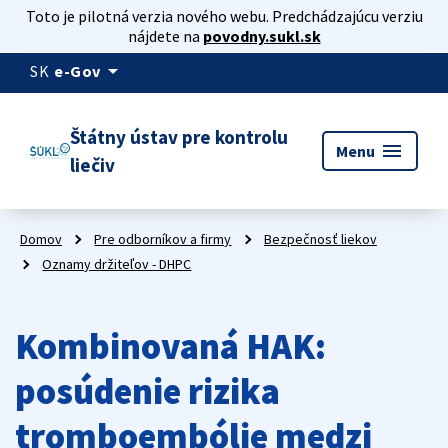
Toto je pilotná verzia nového webu. Predchádzajúcu verziu
nájdete na
povodny.sukl.sk
arrow_drop_down
SK
e-Gov
Štátny ústav pre kontrolu
menu
Menu
liečiv
Domov
Pre odborníkov a firmy
Bezpečnosť liekov
Oznamy držiteľov - DHPC
Kombinovaná HAK:
posúdenie rizika
tromboembólie medzi