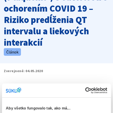
ochorením COVID 19 –
Riziko predĺženia QT
intervalu a liekových
interakcií
Článok
Zverejnené:
04.05.2020
Dokumenty na stiahnutie
file_present
Plaquenil_DHCP.pdf
Aby všetko fungovalo tak, ako má...
download
Stiahnuť dokument