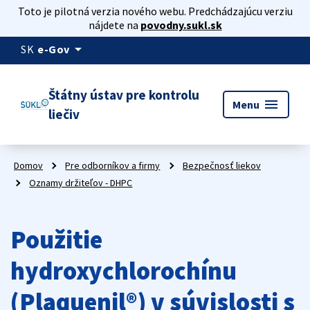
Toto je pilotná verzia nového webu. Predchádzajúcu verziu
nájdete na
povodny.sukl.sk
arrow_drop_down
SK
e-Gov
Štátny ústav pre kontrolu
menu
Menu
liečiv
Domov
Pre odborníkov a firmy
Bezpečnosť liekov
Oznamy držiteľov - DHPC
Použitie
hydroxychlorochínu
(Plaquenil®) v súvislosti s