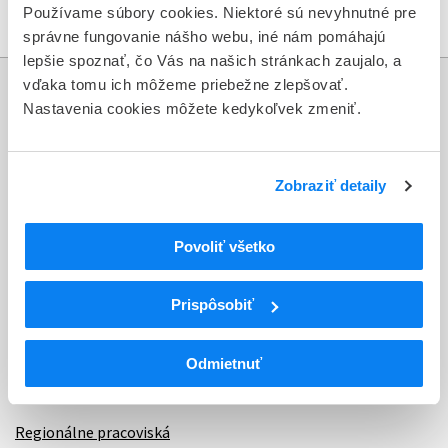
Používame súbory cookies. Niektoré sú nevyhnutné pre
správne fungovanie nášho webu, iné nám pomáhajú
lepšie spoznať, čo Vás na našich stránkach zaujalo, a
vďaka tomu ich môžeme priebežne zlepšovať.
Informácie
Nastavenia cookies môžete kedykoľvek zmeniť.
Aktuality
Zobraziť detaily
Dotazník spokojnosti zákazníka
Sťažnosti a petície
Povoliť všetko
Poskytovanie informácií
Prispôsobiť
Ochrana osobných údajov
Odkazy
Odmietnuť
Kontakty
Regionálne pracoviská