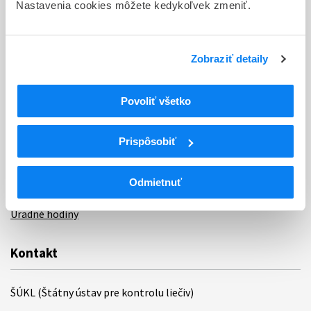
Nastavenia cookies môžete kedykoľvek zmeniť.
Sťažnosti a petície
Poskytovanie informácií
Zobraziť detaily
Ochrana osobných údajov
Povoliť všetko
Odkazy
Kontakty
Prispôsobiť
Regionálne pracoviská
Odmietnuť
Bankové spojenie
Úradné hodiny
Kontakt
ŠÚKL (Štátny ústav pre kontrolu liečiv)