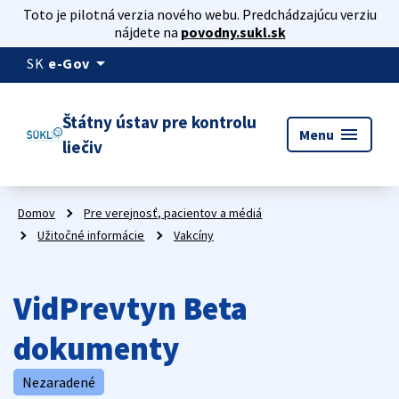
Toto je pilotná verzia nového webu. Predchádzajúcu verziu
nájdete na
povodny.sukl.sk
arrow_drop_down
SK
e-Gov
Štátny ústav pre kontrolu
menu
Menu
liečiv
Domov
Pre verejnosť, pacientov a médiá
Užitočné informácie
Vakcíny
VidPrevtyn Beta
dokumenty
Nezaradené