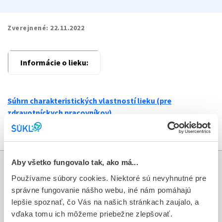
Zverejnené:
22.11.2022
Informácie o lieku:
Súhrn charakteristických vlastností lieku (pre
zdravotníckych pracovníkov)
Písomná informácia pre používateľa (príbalový leták
)
Aby všetko fungovalo tak, ako má...
Informácie
Používame súbory cookies. Niektoré sú nevyhnutné pre
správne fungovanie nášho webu, iné nám pomáhajú
Aktuality
lepšie spoznať, čo Vás na našich stránkach zaujalo, a
vďaka tomu ich môžeme priebežne zlepšovať.
Dotazník spokojnosti zákazníka