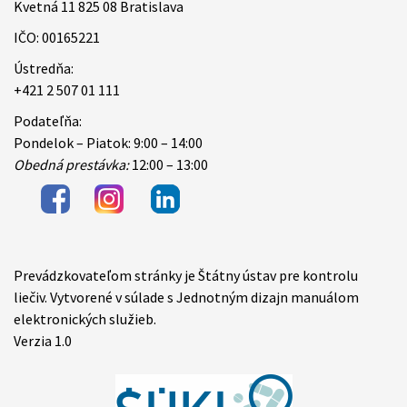
Kvetná 11 825 08 Bratislava
IČO: 00165221
Ústredňa:
+421 2 507 01 111
Podateľňa:
Pondelok – Piatok: 9:00 – 14:00
Obedná prestávka:
12:00 – 13:00
Prevádzkovateľom stránky je Štátny ústav pre kontrolu
Items
liečiv. Vytvorené v súlade s Jednotným dizajn manuálom
elektronických služieb.
Verzia 1.0