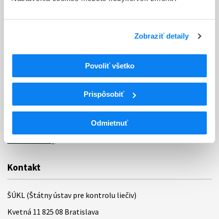
Sťažnosti a petície
Poskytovanie informácií
Zobraziť detaily
Ochrana osobných údajov
Odkazy
Povoliť všetko
Kontakty
Prispôsobiť
Regionálne pracoviská
Bankové spojenie
Odmietnuť
Úradné hodiny
Kontakt
ŠÚKL (Štátny ústav pre kontrolu liečiv)
Kvetná 11 825 08 Bratislava