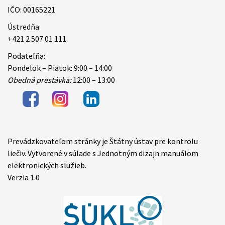
IČO: 00165221
Ústredňa:
+421 2 507 01 111
Podateľňa:
Pondelok – Piatok: 9:00 – 14:00
Obedná prestávka:
12:00 – 13:00
Prevádzkovateľom stránky je Štátny ústav pre kontrolu
Items
liečiv. Vytvorené v súlade s Jednotným dizajn manuálom
elektronických služieb.
Verzia 1.0