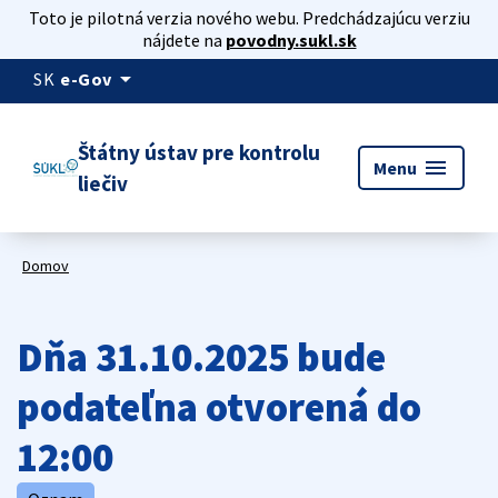
Toto je pilotná verzia nového webu. Predchádzajúcu verziu
nájdete na
povodny.sukl.sk
arrow_drop_down
SK
e-Gov
Štátny ústav pre kontrolu
menu
Menu
liečiv
Domov
Dňa 31.10.2025 bude
podateľna otvorená do
12:00