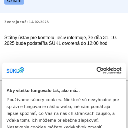
Oznam
Zverejnené:
14.02.2025
Štátny ústav pre kontrolu liečiv informuje, že dňa 31. 10.
2025 bude podateľňa ŠÚKL otvorená do 12:00 hod.
V ostatných pracovných dňoch bude podateľňa otvorená
v štandardnom čase.
Aby všetko fungovalo tak, ako má...
Informácie
Používame súbory cookies. Niektoré sú nevyhnutné pre
správne fungovanie nášho webu, iné nám pomáhajú
Aktuality
lepšie spoznať, čo Vás na našich stránkach zaujalo, a
vďaka tomu ich môžeme priebežne zlepšovať.
Dotazník spokojnosti zákazníka
Nastavenia cookies môžete kedykoľvek zmeniť.