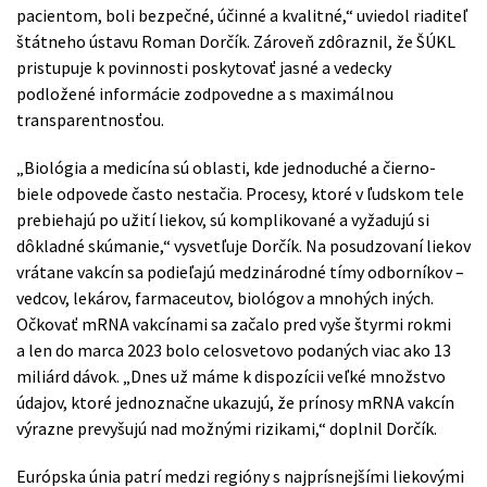
pacientom, boli bezpečné, účinné a kvalitné,“ uviedol riaditeľ
štátneho ústavu Roman Dorčík. Zároveň zdôraznil, že ŠÚKL
pristupuje k povinnosti poskytovať jasné a vedecky
podložené informácie zodpovedne a s maximálnou
transparentnosťou.
„Biológia a medicína sú oblasti, kde jednoduché a čierno-
biele odpovede často nestačia. Procesy, ktoré v ľudskom tele
prebiehajú po užití liekov, sú komplikované a vyžadujú si
dôkladné skúmanie,“ vysvetľuje Dorčík. Na posudzovaní liekov
vrátane vakcín sa podieľajú medzinárodné tímy odborníkov –
vedcov, lekárov, farmaceutov, biológov a mnohých iných.
Očkovať mRNA vakcínami sa začalo pred vyše štyrmi rokmi
a len do marca 2023 bolo celosvetovo podaných viac ako 13
miliárd dávok. „Dnes už máme k dispozícii veľké množstvo
údajov, ktoré jednoznačne ukazujú, že prínosy mRNA vakcín
výrazne prevyšujú nad možnými rizikami,“ doplnil Dorčík.
Európska únia patrí medzi regióny s najprísnejšími liekovými