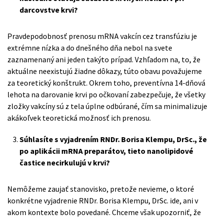
darcovstve krvi?
Pravdepodobnosť prenosu mRNA vakcín cez transfúziu je
extrémne nízka a do dnešného dňa nebol na svete
zaznamenaný ani jeden takýto prípad. Vzhľadom na, to, že
aktuálne neexistujú žiadne dôkazy, túto obavu považujeme
za teoretický konštrukt. Okrem toho, preventívna 14-dňová
lehota na darovanie krvi po očkovaní zabezpečuje, že všetky
zložky vakcíny sú z tela úplne odbúrané, čím sa minimalizuje
akákoľvek teoretická možnosť ich prenosu.
Súhlasíte s vyjadrením RNDr. Borisa Klempu, DrSc., že
po aplikácii mRNA preparátov, tieto nanolipidové
častice necirkulujú v krvi?
Nemôžeme zaujať stanovisko, pretože nevieme, o ktoré
konkrétne vyjadrenie RNDr. Borisa Klempu, DrSc. ide, ani v
akom kontexte bolo povedané. Chceme však upozorniť, že