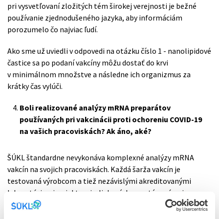
pri vysvetľovaní zložitých tém širokej verejnosti je bežné
používanie zjednodušeného jazyka, aby informáciám
porozumelo čo najviac ľudí.
Ako sme už uviedli v odpovedi na otázku číslo 1 - nanolipidové
častice sa po podaní vakcíny môžu dostať do krvi
v minimálnom množstve a následne ich organizmus za
krátky čas vylúči.
Boli realizované analýzy mRNA preparátov
používaných pri vakcinácii proti ochoreniu COVID-19
na vašich pracoviskách? Ak áno, aké?
ŠÚKL štandardne nevykonáva komplexné analýzy mRNA
vakcín na svojich pracoviskách. Každá šarža vakcín je
testovaná výrobcom a tiež nezávislými akreditovanými
laboratóriami v niektorej z liekových agentúr v rámci
Európskej únie. Tieto výsledky sú platné v rámci celej EÚ
a štátny ústav vykonáva takzvané prepúšťanie šarží na