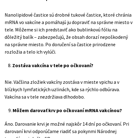
Nanolipidové častice sú drobné tukové častice, ktoré chránia
mRNA vo vakcíne a pomáhajú ju dopraviť na správne miesto v
tele. Môžeme si ich predstaviť ako bublinkovú fóliu na
dôležitý balík – zabezpečujú, že obsah dorazí nepoškodený
na správne miesto. Po doručení sa častice prirodzene
rozložia a telo ich vylúči.
Zostáva vakcína v tele po očkovaní?
Nie. Väčšina zložiek vakcíny zostáva v mieste vpichu a v
blízkych lymfatických uzlinách, kde sa rýchlo odbúrava.
Vakcína sa v tele nezdržiava dlhodobo.
9.
Môžem darovať krv po očkovaní mRNA vakcínou?
Áno. Darovanie krvi je možné najskôr 14 dní po očkovaní. Pri
darovaní krvi odporúčame riadiť sa pokynmi Národnej