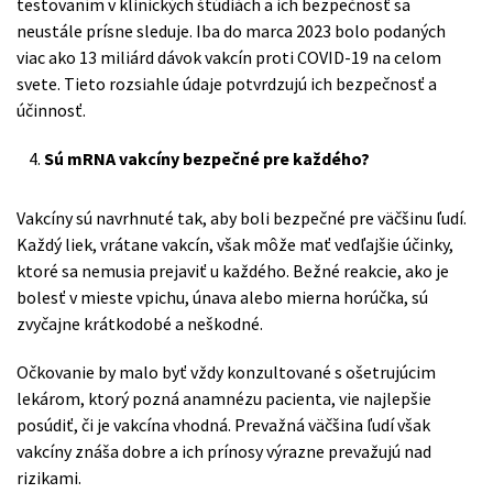
testovaním v klinických štúdiách a ich bezpečnosť sa
neustále prísne sleduje. Iba do marca 2023 bolo podaných
viac ako 13 miliárd dávok vakcín proti COVID-19 na celom
svete. Tieto rozsiahle údaje potvrdzujú ich bezpečnosť a
účinnosť.
Sú mRNA vakcíny bezpečné pre každého?
Vakcíny sú navrhnuté tak, aby boli bezpečné pre väčšinu ľudí.
Každý liek, vrátane vakcín, však môže mať vedľajšie účinky,
ktoré sa nemusia prejaviť u každého. Bežné reakcie, ako je
bolesť v mieste vpichu, únava alebo mierna horúčka, sú
zvyčajne krátkodobé a neškodné.
Očkovanie by malo byť vždy konzultované s ošetrujúcim
lekárom, ktorý pozná anamnézu pacienta, vie najlepšie
posúdiť, či je vakcína vhodná. Prevažná väčšina ľudí však
vakcíny znáša dobre a ich prínosy výrazne prevažujú nad
rizikami.