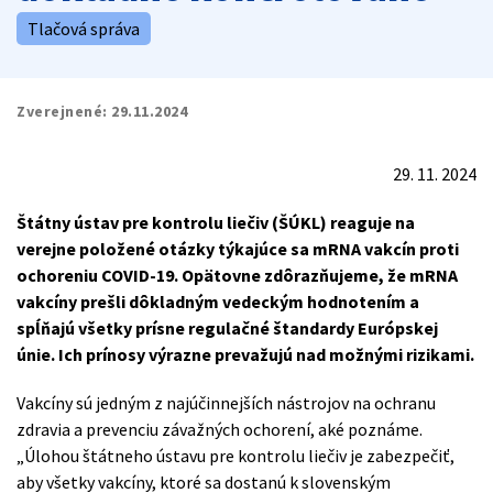
Tlačová správa
Zverejnené:
29.11.2024
29. 11. 2024
Štátny ústav pre kontrolu liečiv (ŠÚKL) reaguje na
verejne položené otázky týkajúce sa mRNA vakcín proti
ochoreniu COVID-19. Opätovne zdôrazňujeme, že mRNA
vakcíny prešli dôkladným vedeckým hodnotením a
spĺňajú všetky prísne regulačné štandardy Európskej
únie. Ich prínosy výrazne prevažujú nad možnými rizikami.
Vakcíny sú jedným z najúčinnejších nástrojov na ochranu
zdravia a prevenciu závažných ochorení, aké poznáme.
„Úlohou štátneho ústavu pre kontrolu liečiv je zabezpečiť,
aby všetky vakcíny, ktoré sa dostanú k slovenským