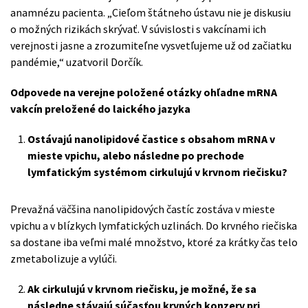
anamnézu pacienta. „Cieľom štátneho ústavu nie je diskusiu
o možných rizikách skrývať. V súvislosti s vakcínami ich
verejnosti jasne a zrozumiteľne vysvetľujeme už od začiatku
pandémie,“ uzatvoril Dorčík.
Odpovede na verejne položené otázky ohľadne mRNA
vakcín preložené do laického jazyka
Ostávajú nanolipidové častice s obsahom mRNA v
mieste vpichu, alebo následne po prechode
lymfatickým systémom cirkulujú v krvnom riečisku?
Prevažná väčšina nanolipidových častíc zostáva v mieste
vpichu a v blízkych lymfatických uzlinách. Do krvného riečiska
sa dostane iba veľmi malé množstvo, ktoré za krátky čas telo
zmetabolizuje a vylúči.
Ak cirkulujú v krvnom riečisku, je možné, že sa
následne stávajú súčasťou krvných konzerv pri