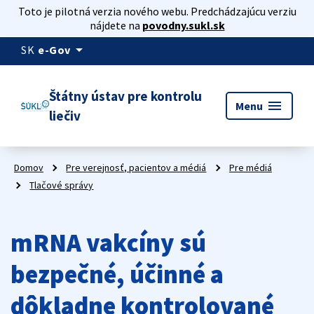
Toto je pilotná verzia nového webu. Predchádzajúcu verziu
nájdete na
povodny.sukl.sk
arrow_drop_down
SK
e-Gov
Štátny ústav pre kontrolu
menu
Menu
liečiv
Domov
Pre verejnosť, pacientov a médiá
Pre médiá
Tlačové správy
mRNA vakcíny sú
bezpečné, účinné a
dôkladne kontrolované