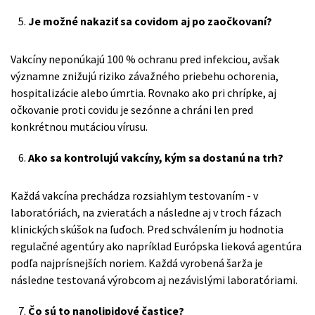
Je možné nakaziť sa covidom aj po zaočkovaní?
Vakcíny neponúkajú 100 % ochranu pred infekciou, avšak
významne znižujú riziko závažného priebehu ochorenia,
hospitalizácie alebo úmrtia. Rovnako ako pri chrípke, aj
očkovanie proti covidu je sezónne a chráni len pred
konkrétnou mutáciou vírusu.
Ako sa kontrolujú vakcíny, kým sa dostanú na trh?
Každá vakcína prechádza rozsiahlym testovaním - v
laboratóriách, na zvieratách a následne aj v troch fázach
klinických skúšok na ľuďoch. Pred schválením ju hodnotia
regulačné agentúry ako napríklad Európska lieková agentúra
podľa najprísnejších noriem. Každá vyrobená šarža je
následne testovaná výrobcom aj nezávislými laboratóriami.
Čo sú to nanolipidové častice?