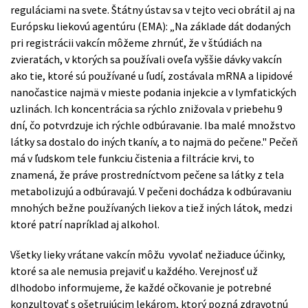
reguláciami na svete. Štátny ústav sa v tejto veci obrátil aj na
Európsku liekovú agentúru (EMA): „Na základe dát dodaných
pri registrácii vakcín môžeme zhrnúť, že v štúdiách na
zvieratách, v ktorých sa používali oveľa vyššie dávky vakcín
ako tie, ktoré sú používané u ľudí, zostávala mRNA a lipidové
nanočastice najmä v mieste podania injekcie a v lymfatických
uzlinách. Ich koncentrácia sa rýchlo znižovala v priebehu 9
dní, čo potvrdzuje ich rýchle odbúravanie. Iba malé množstvo
látky sa dostalo do iných tkanív, a to najmä do pečene." Pečeň
má v ľudskom tele funkciu čistenia a filtrácie krvi, to
znamená, že práve prostredníctvom pečene sa látky z tela
metabolizujú a odbúravajú. V pečeni dochádza k odbúravaniu
mnohých bežne používaných liekov a tiež iných látok, medzi
ktoré patrí napríklad aj alkohol.
Všetky lieky vrátane vakcín môžu vyvolať nežiaduce účinky,
ktoré sa ale nemusia prejaviť u každého. Verejnosť už
dlhodobo informujeme, že každé očkovanie je potrebné
konzultovať s ošetrujúcim lekárom, ktorý pozná zdravotnú