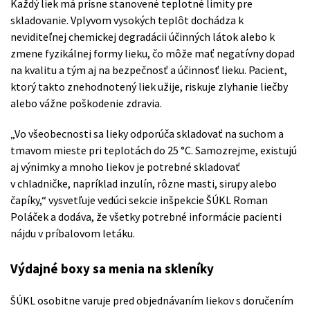
Každý liek má prísne stanovené teplotné limity pre
skladovanie. Vplyvom vysokých teplôt dochádza k
neviditeľnej chemickej degradácii účinných látok alebo k
zmene fyzikálnej formy lieku, čo môže mať negatívny dopad
na kvalitu a tým aj na bezpečnosť a účinnosť lieku. Pacient,
ktorý takto znehodnotený liek užije, riskuje zlyhanie liečby
alebo vážne poškodenie zdravia.
„Vo všeobecnosti sa lieky odporúča skladovať na suchom a
tmavom mieste pri teplotách do 25 °C. Samozrejme, existujú
aj výnimky a mnoho liekov je potrebné skladovať
v chladničke, napríklad inzulín, rôzne masti, sirupy alebo
čapíky,“ vysvetľuje vedúci sekcie inšpekcie ŠÚKL Roman
Poláček a dodáva, že všetky potrebné informácie pacienti
nájdu v príbalovom letáku.
Výdajné boxy sa menia na skleníky
ŠÚKL osobitne varuje pred objednávaním liekov s doručením