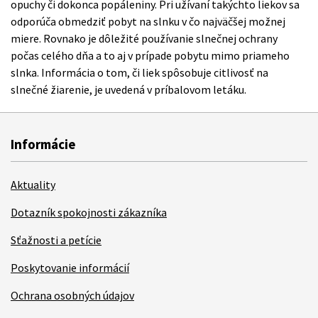
opuchy či dokonca popáleniny. Pri užívaní takýchto liekov sa
odporúča obmedziť pobyt na slnku v čo najväčšej možnej
miere. Rovnako je dôležité používanie slnečnej ochrany
počas celého dňa a to aj v prípade pobytu mimo priameho
slnka. Informácia o tom, či liek spôsobuje citlivosť na
slnečné žiarenie, je uvedená v príbalovom letáku.
Informácie
Aktuality
Dotazník spokojnosti zákazníka
Sťažnosti a petície
Poskytovanie informácií
Ochrana osobných údajov