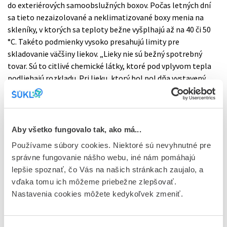
do exteriérových samoobslužných boxov. Počas letných dní
sa tieto nezaizolované a neklimatizované boxy menia na
skleníky, v ktorých sa teploty bežne vyšplhajú až na 40 či 50
°C. Takéto podmienky vysoko presahujú limity pre
skladovanie väčšiny liekov. „Lieky nie sú bežný spotrebný
tovar. Sú to citlivé chemické látky, ktoré pod vplyvom tepla
podliehajú rozkladu. Pri lieku, ktorý bol pol dňa vystavený
päťdesiatstupňovej horúčave, už jednoducho nevieme zaručiť
jeho bezpečnosť a pacienti by ho nemali užívať,“ upozorňuje
Roman Poláček.
Aby všetko fungovalo tak, ako má...
Zodpovedný prístup k skladovaniu liekov
Používame súbory cookies. Niektoré sú nevyhnutné pre
správne fungovanie nášho webu, iné nám pomáhajú
Aby sa predišlo znehodnoteniu liekov a ohrozeniu zdravia,
lepšie spoznať, čo Vás na našich stránkach zaujalo, a
štátny ústav pacientom odporúča dodržiavať zásady ich
vďaka tomu ich môžeme priebežne zlepšovať.
správneho skladovania.
Nastavenia cookies môžete kedykoľvek zmeniť.
Vždy si pozorne prečítajte príbalový leták, kde sú uvedené
podrobné informácie o tom, ako daný liek skladovať.