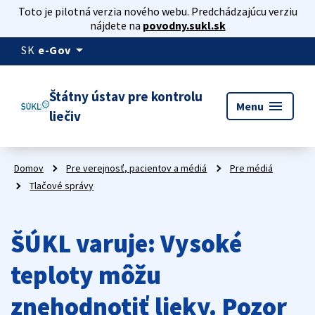
Toto je pilotná verzia nového webu. Predchádzajúcu verziu
nájdete na
povodny.sukl.sk
arrow_drop_down
SK
e-Gov
Štátny ústav pre kontrolu
menu
Menu
liečiv
Domov
Pre verejnosť, pacientov a médiá
Pre médiá
Tlačové správy
ŠÚKL varuje: Vysoké
teploty môžu
znehodnotiť lieky. Pozor