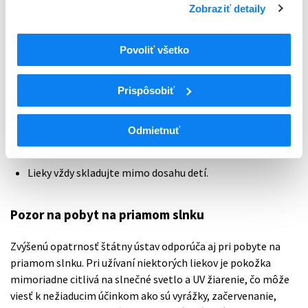
Zobraziť detaily
Lieky nikdy nenechávajte položené na priamom slnku,
napríklad na stole, kuchynskej linke alebo v
rozhorúčenom aute. Po užití ich ihneď odložte na tmavé
Povoliť všetko
a suché miesto.
Okrem vysokých teplôt lieky výrazne znehodnocuje aj
Prispôsobiť
zvýšená vlhkosť vzduchu. Lieky preto neskladujte
v kúpeľni alebo v kuchyni.
Odmietnuť
Pravidelne preverujte dátum exspirácie liekov, obzvlášť
pred letnou cestovateľskou sezónou.
Lieky vždy skladujte mimo dosahu detí.
Pozor na pobyt na priamom slnku
Zvýšenú opatrnosť štátny ústav odporúča aj pri pobyte na
priamom slnku. Pri užívaní niektorých liekov je pokožka
mimoriadne citlivá na slnečné svetlo a UV žiarenie, čo môže
viesť k nežiaducim účinkom ako sú vyrážky, začervenanie,