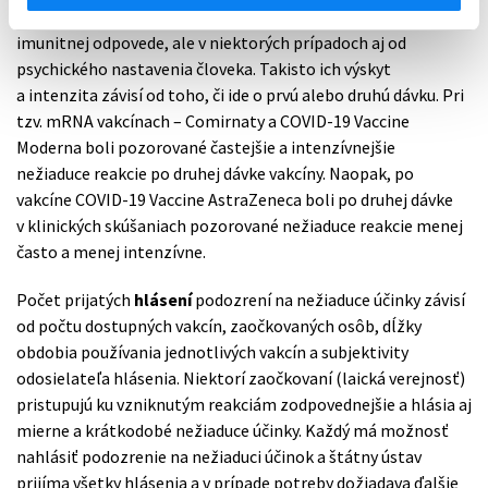
časté a menej intenzívne), iných súbežne užívaných liekov,
imunitnej odpovede, ale v niektorých prípadoch aj od
psychického nastavenia človeka. Takisto ich výskyt
a intenzita závisí od toho, či ide o prvú alebo druhú dávku. Pri
tzv. mRNA vakcínach – Comirnaty a COVID-19 Vaccine
Moderna boli pozorované častejšie a intenzívnejšie
nežiaduce reakcie po druhej dávke vakcíny. Naopak, po
vakcíne COVID-19 Vaccine AstraZeneca boli po druhej dávke
v klinických skúšaniach pozorované nežiaduce reakcie menej
často a menej intenzívne.
Počet prijatých
hlásení
podozrení na nežiaduce účinky závisí
od počtu dostupných vakcín, zaočkovaných osôb, dĺžky
obdobia používania jednotlivých vakcín a subjektivity
odosielateľa hlásenia. Niektorí zaočkovaní (laická verejnosť)
pristupujú ku vzniknutým reakciám zodpovednejšie a hlásia aj
mierne a krátkodobé nežiaduce účinky. Každý má možnosť
nahlásiť podozrenie na nežiaduci účinok a štátny ústav
prijíma všetky hlásenia a v prípade potreby dožiadava ďalšie