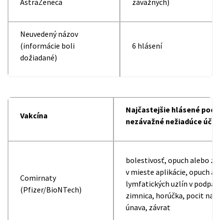
AstraZeneca
závažných)
Neuvedený názov
(informácie boli
6 hlásení
dožiadané)
Najčastejšie hlásené podo
Vakcína
nezávažné nežiadúce účin
bolestivosť, opuch alebo za
v mieste aplikácie, opuch a 
Comirnaty
lymfatických uzlín v podpazu
(Pfizer/BioNTech)
zimnica, horúčka, pocit na 
únava, závrat