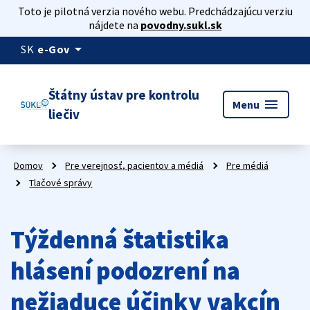
Toto je pilotná verzia nového webu. Predchádzajúcu verziu
nájdete na
povodny.sukl.sk
arrow_drop_down
SK
e-Gov
Štátny ústav pre kontrolu
menu
Menu
liečiv
Domov
Pre verejnosť, pacientov a médiá
Pre médiá
Tlačové správy
Týždenná štatistika
hlásení podozrení na
nežiaduce účinky vakcín