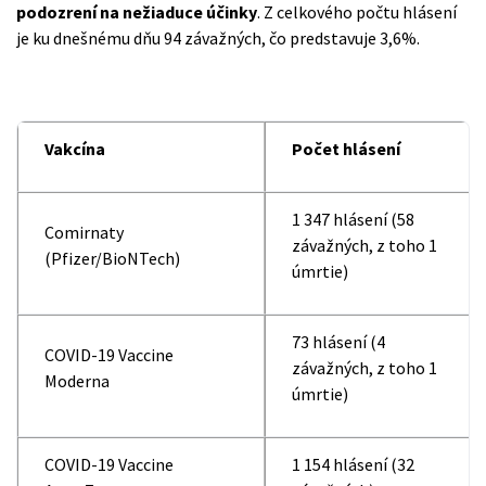
podozrení na nežiaduce účinky
. Z celkového počtu hlásení
je ku dnešnému dňu 94 závažných, čo predstavuje 3,6%.
Vakcína
Počet hlásení
1 347 hlásení (58
Comirnaty
závažných, z toho 1
(Pfizer/BioNTech)
úmrtie)
73 hlásení (4
COVID-19 Vaccine
závažných, z toho 1
Moderna
úmrtie)
COVID-19 Vaccine
1 154 hlásení (32