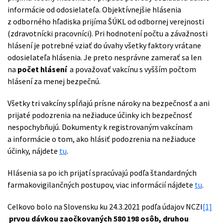
informácie od odosielateľa. Objektívnejšie hlásenia
z odborného hľadiska prijíma ŠÚKL od odbornej verejnosti
(zdravotnícki pracovníci). Pri hodnotení počtu a závažnosti
hlásení je potrebné vziať do úvahy všetky faktory vrátane
odosielateľa hlásenia. Je preto nesprávne zamerať sa len
na
počet hlásení
a považovať vakcínu s vyšším počtom
hlásení za menej bezpečnú.
Všetky tri vakcíny spĺňajú prísne nároky na bezpečnosť a ani
prijaté podozrenia na nežiaduce účinky ich bezpečnosť
nespochybňujú. Dokumenty k registrovaným vakcínam
a informácie o tom, ako hlásiť podozrenia na nežiaduce
účinky, nájdete
tu
.
Hlásenia sa po ich prijatí spracúvajú podľa štandardných
farmakovigilančných postupov, viac informácií nájdete
tu
.
Celkovo bolo na Slovensku ku 24.3.2021 podľa údajov NCZI
[1]
prvou dávkou zaočkovaných 580 198
osôb, druhou