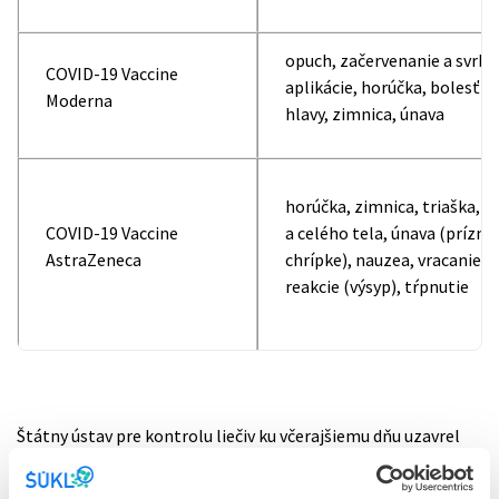
opuch, začervenanie a svrbe
COVID-19 Vaccine
aplikácie, horúčka, bolesť sv
Moderna
hlavy, zimnica, únava
horúčka, zimnica, triaška, b
COVID-19 Vaccine
a celého tela, únava (prízn
AstraZeneca
chrípke), nauzea, vracanie, 
reakcie (výsyp), tŕpnutie
Štátny ústav pre kontrolu liečiv ku včerajšiemu dňu uzavrel
druhý prípad možného súvisu medzi očkovaním a úmrtím
.
Išlo o pacientku vo vyššom veku (79) s viacerými chronickými