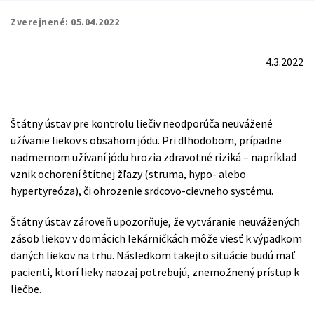
Zverejnené:
05.04.2022
4.3.2022
Štátny ústav pre kontrolu liečiv neodporúča neuvážené
užívanie liekov s obsahom jódu. Pri dlhodobom, prípadne
nadmernom užívaní jódu hrozia zdravotné riziká – napríklad
vznik ochorení štítnej žľazy (struma, hypo- alebo
hypertyreóza), či ohrozenie srdcovo-cievneho systému.
Štátny ústav zároveň upozorňuje, že vytváranie neuvážených
zásob liekov v domácich lekárničkách môže viesť k výpadkom
daných liekov na trhu. Následkom takejto situácie budú mať
pacienti, ktorí lieky naozaj potrebujú, znemožnený prístup k
liečbe.