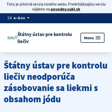
Toto je pilotná verzia nového webu. Predchádzajúcu verziu
nájdete na
povodny.sukl.sk
arrow_drop_down
SK
e-Gov
Štátny ústav pre kontrolu
menu
Menu
liečiv
Štátny ústav pre kontrolu
liečiv neodporúča
zásobovanie sa liekmi s
obsahom jódu