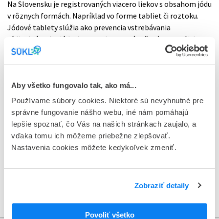
Na Slovensku je registrovaných viacero liekov s obsahom jódu
v rôznych formách. Napríklad vo forme tabliet či roztoku.
Jódové tablety slúžia ako prevencia vstrebávania
rádioaktívneho jódu do organizmu a sú určené na použitie v
prípade radiačnej havárie alebo počas vyšetrenia v nukleárnej
medicíne, ich užívanie v iných prípadoch nepredstavuje pre
človeka žiadny benefit. Ich užívanie môže v dlhodobom
Aby všetko fungovalo tak, ako má...
horizonte viesť k depresii, nervozite, impotencii či
nespavosti.
Používame súbory cookies. Niektoré sú nevyhnutné pre
správne fungovanie nášho webu, iné nám pomáhajú
V tejto súvislosti tiež evidujeme nelegálny predaj liekov
lepšie spoznať, čo Vás na našich stránkach zaujalo, a
s obsahom jódu prostredníctvom rôznych internetových
vďaka tomu ich môžeme priebežne zlepšovať.
inzerátov. Opätovne upozorňujeme, aby si občania
Nastavenia cookies môžete kedykoľvek zmeniť.
nekupovali lieky cez internet z rôznych stránok, ktoré nie sú
internetovými lekárňami. Pri nákupe liekov z neoverených
zdrojov nie je možné garantovať kvalitu, bezpečnosť
Zobraziť detaily
a účinnosť lieku a takéto správanie so sebou prináša
zdravotné riziká.
Povoliť všetko