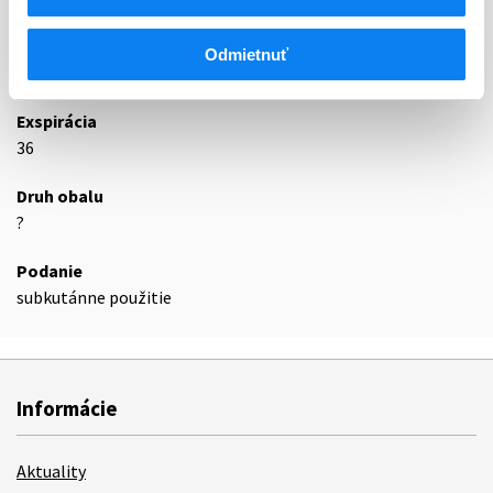
A10AB04
Inzulín-lispro
Odmietnuť
Podrobnosti o lieku
Exspirácia
36
Druh obalu
?
Podanie
subkutánne použitie
Informácie
Aktuality