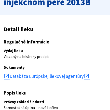
injekčnom pere 2013B
Detail lieku
Regulačné informácie
Výdaj lieku
Viazaný na lekársky predpis
Dokumenty
open_in_new
Databáza Európskej liekovej agentúry
Popis lieku
Právny základ žiadosti
Samostatná úplná – nové liečivo