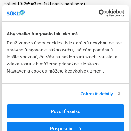
sol inj 10(2x5)x3 ml (skl.nap. v napl.pere)
Stav
E - EU registrácia
Aby všetko fungovalo tak, ako má...
Typ registračnej procedúry
Európska
Používame súbory cookies. Niektoré sú nevyhnutné pre
správne fungovanie nášho webu, iné nám pomáhajú
Držiteľ, krajina
lepšie spoznať, čo Vás na našich stránkach zaujalo, a
Eli Lilly Nederland B.V., Holandsko
vďaka tomu ich môžeme priebežne zlepšovať.
Nastavenia cookies môžete kedykoľvek zmeniť.
Indikačná skupina
18 - ANTIDIABETICA (VRÁTANE INZULÍNU)
Zobraziť detaily
ATC
A
TRÁVIACI TRAKT A METABOLIZMUS
A10
ANTIDIABETIKÁ
Povoliť všetko
A10A
INZULÍNY A ANALÓGY
Inzulíny a analógy na injekciu, rýchlo
A10AB
Prispôsobiť
pôsobiace