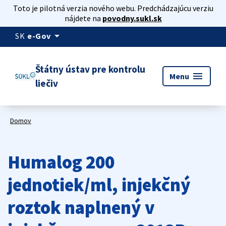
Toto je pilotná verzia nového webu. Predchádzajúcu verziu
nájdete na
povodny.sukl.sk
arrow_drop_down
SK
e-Gov
Štátny ústav pre kontrolu
menu
Menu
liečiv
Domov
Humalog 200
jednotiek/ml, injekčný
roztok naplnený v