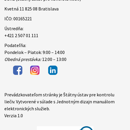
Kvetná 11 825 08 Bratislava
IČO: 00165221
Ústredňa:
+421 2 507 01 111
Podateľňa:
Pondelok – Piatok: 9:00 – 14:00
Obedná prestávka:
12:00 – 13:00
Prevádzkovateľom stránky je Štátny ústav pre kontrolu
Items
liečiv. Vytvorené v súlade s Jednotným dizajn manuálom
elektronických služieb.
Verzia 1.0