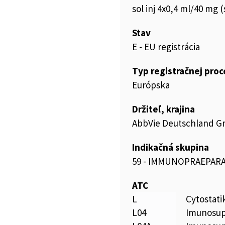
sol inj 4x0,4 ml/40 mg (
Stav
E - EU registrácia
Typ registračnej pro
Európska
Držiteľ, krajina
AbbVie Deutschland G
Indikačná skupina
59 - IMMUNOPRAEPAR
ATC
L
Cytostat
L04
Imunosup