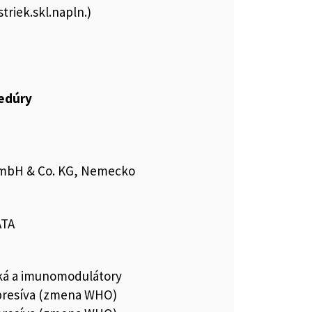
striek.skl.napln.)
cedúry
mbH & Co. KG, Nemecko
ATA
iká a imunomodulátory
resíva (zmena WHO)