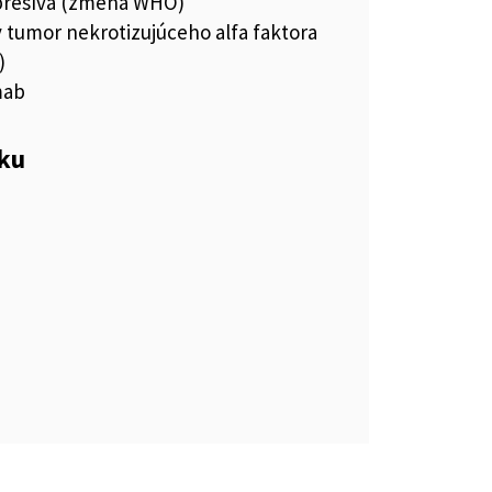
resíva (zmena WHO)
y tumor nekrotizujúceho alfa faktora
)
mab
eku