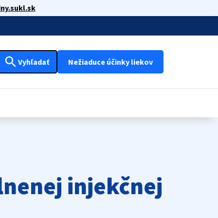
ny.sukl.sk
search
Vyhľadať
Nežiaduce účinky liekov
nenej injekčnej