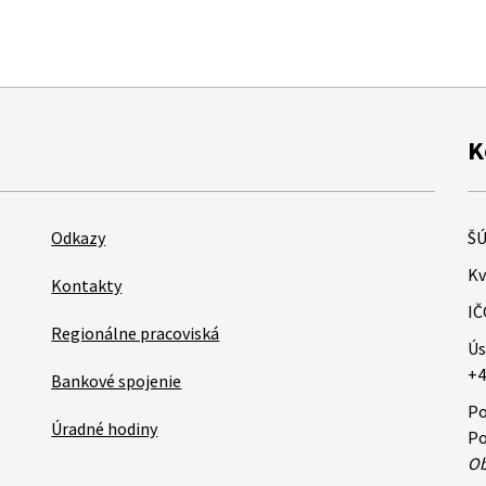
K
Odkazy
ŠÚ
Kv
Kontakty
IČ
Regionálne pracoviská
Ús
+4
Bankové spojenie
Po
Úradné hodiny
Po
Ob