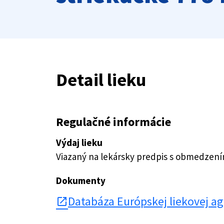
Detail lieku
Regulačné informácie
Výdaj lieku
Viazaný na lekársky predpis s obmedzen
Dokumenty
Databáza Európskej liekovej a
open_in_new