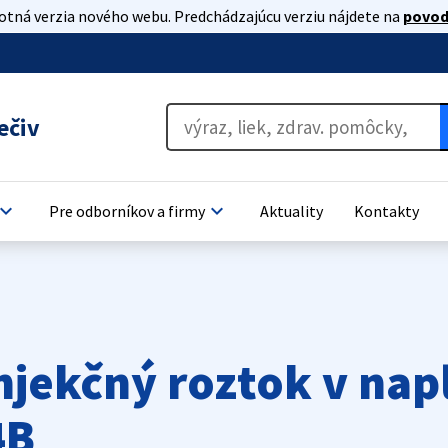
lotná verzia nového webu. Predchádzajúcu verziu nájdete na
povod
ečiv
oard_arrow_down
keyboard_arrow_down
Pre odborníkov a firmy
Aktuality
Kontakty
jekčný roztok v napl
4B