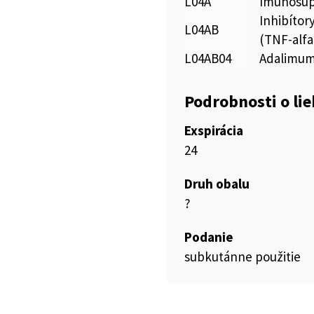
L04A
Imunosup
Inhibítor
L04AB
(TNF-alfa
L04AB04
Adalimu
Podrobnosti o li
Exspirácia
24
Druh obalu
?
Podanie
subkutánne použitie