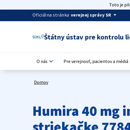
Toto je pi
arrow_drop_down
Oficiálna stránka
verejnej správy SR
Štátny ústav pre kontrolu li
keyboard_arrow_down
keyb
O nás
Pre verejnosť, pacientov a médiá
Domov
Humira 40 mg in
striekačke 778