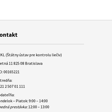
ontakt
KL (Štátny ústav pre kontrolu liečiv)
etná 11 825 08 Bratislava
O: 00165221
tredňa:
21 2 507 01 111
dateľňa:
ndelok – Piatok: 9:00 – 14:00
edná prestávka:
12:00 – 13:00