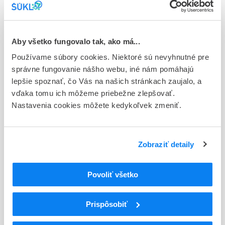
Stav
E - EU registrácia
Typ registračnej procedúry
Aby všetko fungovalo tak, ako má...
Európska - orphan
Používame súbory cookies. Niektoré sú nevyhnutné pre
správne fungovanie nášho webu, iné nám pomáhajú
Držiteľ, krajina
lepšie spoznať, čo Vás na našich stránkach zaujalo, a
Plusultra pharma GmbH, Nemecko
vďaka tomu ich môžeme priebežne zlepšovať.
Nastavenia cookies môžete kedykoľvek zmeniť.
Indikačná skupina
59 - IMMUNOPRAEPARATA
ATC
Zobraziť detaily
L
Cytostatiká a imunomodulátory
L04
Imunosupresíva (zmena WHO)
Povoliť všetko
L04A
Imunosupresíva (zmena WHO)
L04AA
Selektívne imunosupresíva (zmena WHO)
L04AA10
Sirolimus
Prispôsobiť