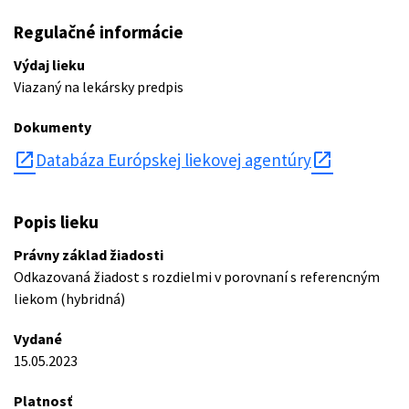
Regulačné informácie
Výdaj lieku
Viazaný na lekársky predpis
Dokumenty
open_in_new
Databáza Európskej liekovej agentúry
Popis lieku
Právny základ žiadosti
Odkazovaná žiadost s rozdielmi v porovnaní s referencným
liekom (hybridná)
Vydané
15.05.2023
Platnosť