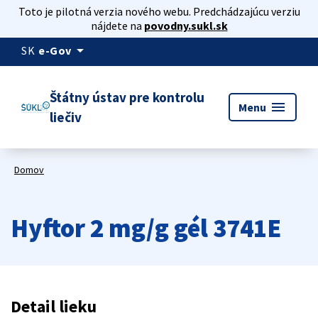
Toto je pilotná verzia nového webu. Predchádzajúcu verziu
nájdete na
povodny.sukl.sk
arrow_drop_down
SK
e-Gov
Štátny ústav pre kontrolu
menu
Menu
liečiv
Domov
Hyftor 2 mg/g gél 3741E
Detail lieku