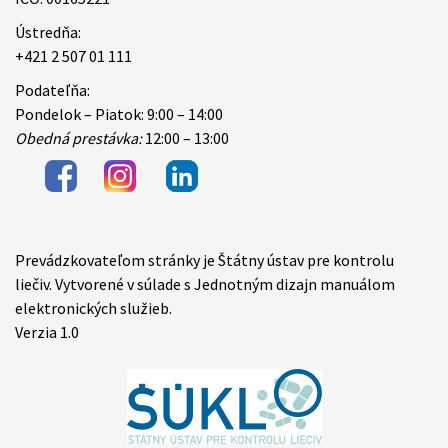
Ústredňa:
+421 2 507 01 111
Podateľňa:
Pondelok – Piatok: 9:00 – 14:00
Obedná prestávka:
12:00 – 13:00
Prevádzkovateľom stránky je Štátny ústav pre kontrolu
Items
liečiv. Vytvorené v súlade s Jednotným dizajn manuálom
elektronických služieb.
Verzia 1.0