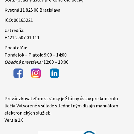
Kvetná 11 825 08 Bratislava
IČO: 00165221
Ústredňa:
+421 2 507 01 111
Podateľňa:
Pondelok – Piatok: 9:00 – 14:00
Obedná prestávka:
12:00 – 13:00
Prevádzkovateľom stránky je Štátny ústav pre kontrolu
Items
liečiv. Vytvorené v súlade s Jednotným dizajn manuálom
elektronických služieb.
Verzia 1.0