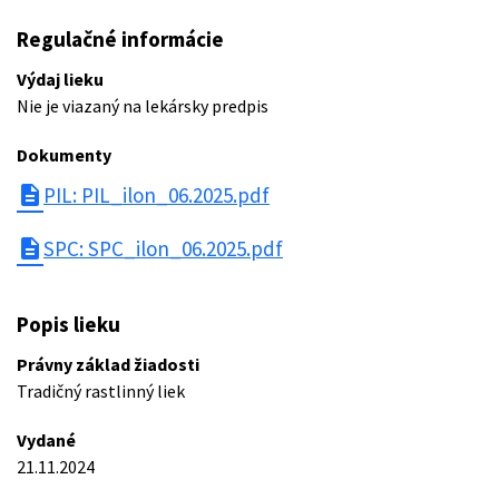
Regulačné informácie
Výdaj lieku
Nie je viazaný na lekársky predpis
Dokumenty
description
PIL: PIL_ilon_06.2025.pdf
description
SPC: SPC_ilon_06.2025.pdf
Popis lieku
Právny základ žiadosti
Tradičný rastlinný liek
Vydané
21.11.2024