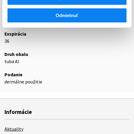
D08AX
Iné antiseptiká a dezinficienciá
Odmietnuť
Podrobnosti o lieku
Exspirácia
36
Druh obalu
tuba Al
Podanie
dermálne použitie
Informácie
Aktuality