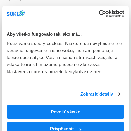
Doplnok
ung 1x25 g (tuba Al)
Stav
Aby všetko fungovalo tak, ako má...
D - Registrácia bez obmedzenia platnosti
Používame súbory cookies. Niektoré sú nevyhnutné pre
Typ registračnej procedúry
správne fungovanie nášho webu, iné nám pomáhajú
Vzájomné uznávanie (mutual recognition proc.)
lepšie spoznať, čo Vás na našich stránkach zaujalo, a
vďaka tomu ich môžeme priebežne zlepšovať.
Držiteľ, krajina
Nastavenia cookies môžete kedykoľvek zmeniť.
Cesra Arzneimittel GmbH & Co. KG, Nemecko
Indikačná skupina
Zobraziť detaily
92 - TRADIČNÉ RASTLINNÉ LIEKY
ATC
Povoliť všetko
D
DERMATOLOGIKÁ
D08
ANTISEPTIKÁ A DEZINFICIENCIÁ
Prispôsobiť
D08A
ANTISEPTIKÁ A DEZINFICIENCIÁ