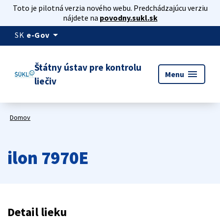
Toto je pilotná verzia nového webu. Predchádzajúcu verziu
nájdete na
povodny.sukl.sk
arrow_drop_down
SK
e-Gov
Štátny ústav pre kontrolu
menu
Menu
liečiv
Domov
ilon 7970E
Detail lieku