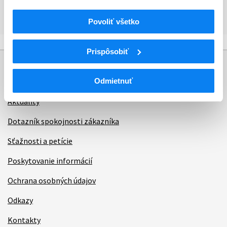
Krajina
Brazília
Povoliť všetko
Prispôsobiť
Informácie
Odmietnuť
Aktuality
Dotazník spokojnosti zákazníka
Sťažnosti a petície
Poskytovanie informácií
Ochrana osobných údajov
Odkazy
Kontakty