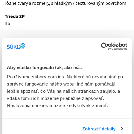
rôzne tvary a rozmery, s hladkým / texturovaným povrchom
Trieda ZP
IIb
Výrobca
Kód výrobcu
SIJ-BR
Aby všetko fungovalo tak, ako má...
Názov
Používame súbory cookies. Niektoré sú nevyhnutné pre
Silimed - Indústria de Implantes Ltda.
správne fungovanie nášho webu, iné nám pomáhajú
lepšie spoznať, čo Vás na našich stránkach zaujalo, a
Ulica
vďaka tomu ich môžeme priebežne zlepšovať.
Rua Figueiredo Ropcha 374
Nastavenia cookies môžete kedykoľvek zmeniť.
Mesto
Rio de Janeiro
Zobraziť detaily