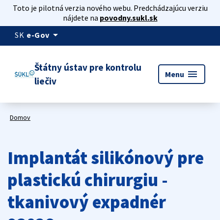
Toto je pilotná verzia nového webu. Predchádzajúcu verziu
nájdete na
povodny.sukl.sk
arrow_drop_down
SK
e-Gov
Štátny ústav pre kontrolu
menu
Menu
liečiv
Domov
Implantát silikónový pre
plastickú chirurgiu -
tkanivový expadnér