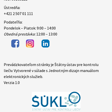
Ústredňa:
+421 2 507 01 111
Podateľňa:
Pondelok – Piatok: 9:00 – 14:00
Obedná prestávka:
12:00 – 13:00
Prevádzkovateľom stránky je Štátny ústav pre kontrolu
Items
liečiv. Vytvorené v súlade s Jednotným dizajn manuálom
elektronických služieb.
Verzia 1.0