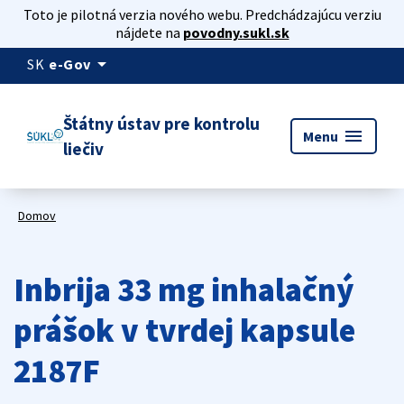
Toto je pilotná verzia nového webu. Predchádzajúcu verziu
nájdete na
povodny.sukl.sk
arrow_drop_down
SK
e-Gov
Štátny ústav pre kontrolu
menu
Menu
liečiv
Domov
Inbrija 33 mg inhalačný
prášok v tvrdej kapsule
2187F