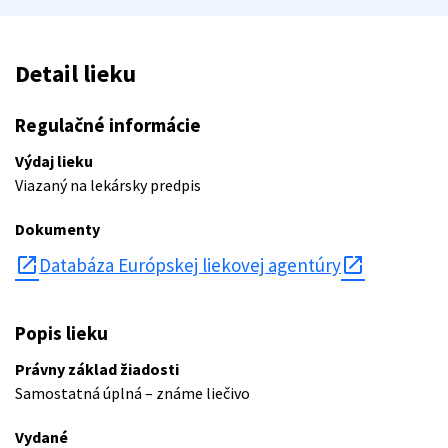
Detail lieku
Regulačné informácie
Výdaj lieku
Viazaný na lekársky predpis
Dokumenty
open_in_new
Databáza Európskej liekovej agentúry
Popis lieku
Právny základ žiadosti
Samostatná úplná – známe liečivo
Vydané