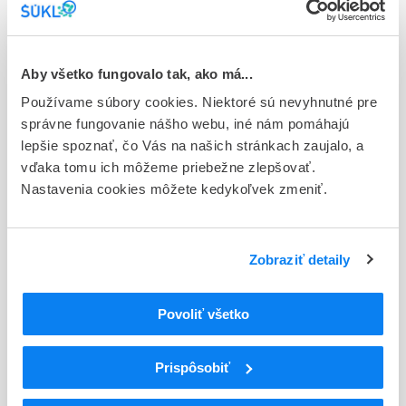
Stav
E - EU registrácia
Typ registračnej procedúry
Aby všetko fungovalo tak, ako má...
Európska
Používame súbory cookies. Niektoré sú nevyhnutné pre
správne fungovanie nášho webu, iné nám pomáhajú
Držiteľ, krajina
lepšie spoznať, čo Vás na našich stránkach zaujalo, a
Merz Therapeutics GmbH, Nemecko
vďaka tomu ich môžeme priebežne zlepšovať.
Nastavenia cookies môžete kedykoľvek zmeniť.
Indikačná skupina
27 - ANTIPARKINSONICA
ATC
Zobraziť detaily
N
Centrálna nervová sústava
N04
Antiparkinsoniká
Povoliť všetko
N04B
Dopamínergické liečivá
N04BA
Dopa a jej deriváty
N04BA01
Levodopa
Prispôsobiť