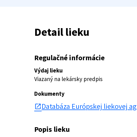
Detail lieku
Regulačné informácie
Výdaj lieku
Viazaný na lekársky predpis
Dokumenty
Databáza Európskej liekovej a
open_in_new
Popis lieku