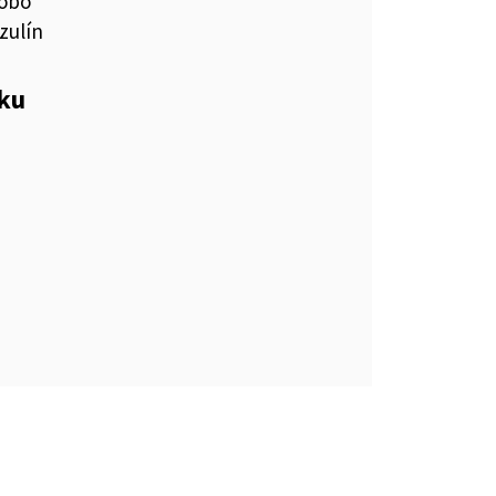
obo
zulín
eku