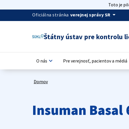
Toto je pi
arrow_drop_down
Oficiálna stránka
verejnej správy SR
Štátny ústav pre kontrolu li
keyboard_arrow_down
keyb
O nás
Pre verejnosť, pacientov a médiá
Domov
Insuman Basal 