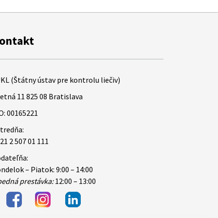
ontakt
KL (Štátny ústav pre kontrolu liečiv)
etná 11 825 08 Bratislava
O: 00165221
tredňa:
21 2 507 01 111
dateľňa:
ndelok – Piatok: 9:00 – 14:00
edná prestávka:
12:00 – 13:00