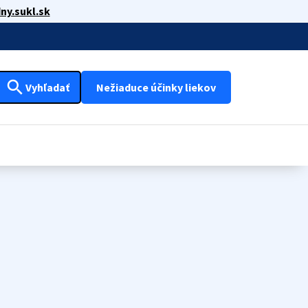
ny.sukl.sk
search
Vyhľadať
Nežiaduce účinky liekov