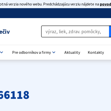
lotná verzia nového webu. Predchádzajúcu verziu nájdete na
povod
ečiv
oard_arrow_down
keyboard_arrow_down
Pre odborníkov a firmy
Aktuality
Kontakty
66118