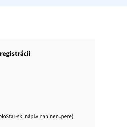
registrácii
SoloStar-skl.nápl.v naplnen..pere)