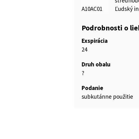
strednod
A10AC01
Ľudský in
Podrobnosti o li
Exspirácia
24
Druh obalu
?
Podanie
subkutánne použitie