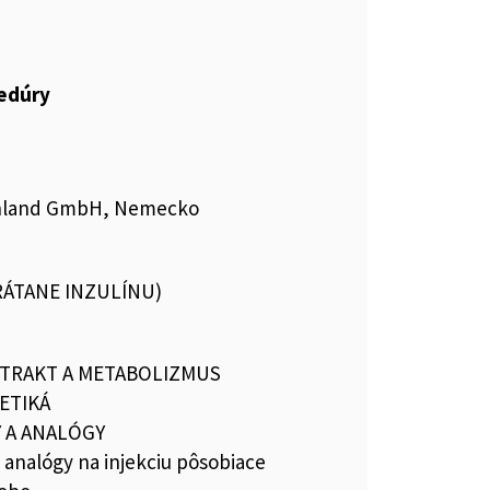
cedúry
chland GmbH, Nemecko
VRÁTANE INZULÍNU)
 TRAKT A METABOLIZMUS
ETIKÁ
 A ANALÓGY
a analógy na injekciu pôsobiace