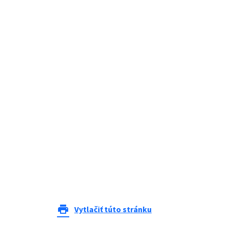
print
Vytlačiť túto stránku