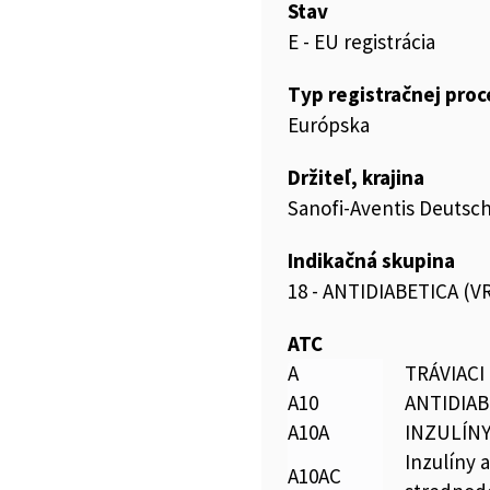
Stav
E - EU registrácia
Typ registračnej pro
Európska
Držiteľ, krajina
Sanofi-Aventis Deuts
Indikačná skupina
18 - ANTIDIABETICA (
ATC
A
TRÁVIACI
A10
ANTIDIAB
A10A
INZULÍNY
Inzulíny 
A10AC