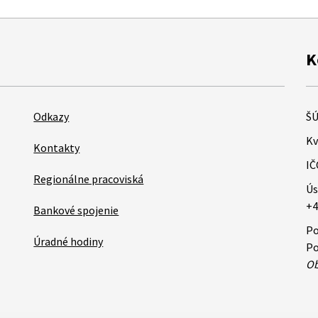
K
Odkazy
ŠÚ
Kv
Kontakty
IČ
Regionálne pracoviská
Ús
+4
Bankové spojenie
Po
Úradné hodiny
Po
Ob