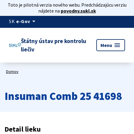
Toto je pilotná verzia nového webu. Predchádzajúcu verziu
nájdete na
povodny.sukl.sk
arrow_drop_down
SK
e-Gov
Štátny ústav pre kontrolu
menu
Menu
liečiv
Domov
Insuman Comb 25 41698
Detail lieku