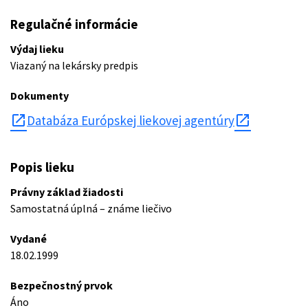
Regulačné informácie
Výdaj lieku
Viazaný na lekársky predpis
Dokumenty
open_in_new
Databáza Európskej liekovej agentúry
Popis lieku
Právny základ žiadosti
Samostatná úplná – známe liečivo
Vydané
18.02.1999
Bezpečnostný prvok
Áno