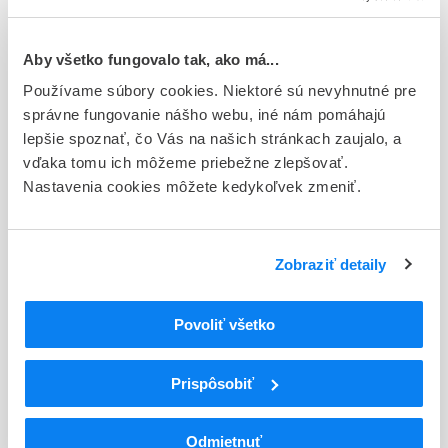
Európska
Držiteľ, krajina
Aby všetko fungovalo tak, ako má...
Sanofi-Aventis Deutschland GmbH, Nemecko
Používame súbory cookies. Niektoré sú nevyhnutné pre
správne fungovanie nášho webu, iné nám pomáhajú
Indikačná skupina
lepšie spoznať, čo Vás na našich stránkach zaujalo, a
18 - ANTIDIABETICA (VRÁTANE INZULÍNU)
vďaka tomu ich môžeme priebežne zlepšovať.
Nastavenia cookies môžete kedykoľvek zmeniť.
ATC
A
TRÁVIACI TRAKT A METABOLIZMUS
A10
ANTIDIABETIKÁ
A10A
INZULÍNY A ANALÓGY
Zobraziť detaily
Inzulíny a analógy na injekciu pôsobiace
A10AD
strednodobo v kombinácii s krátkodobo
Povoliť všetko
pôsobiacimi
A10AD01
Ľudský inzulín
Prispôsobiť
Podrobnosti o lieku
Odmietnuť
Exspirácia