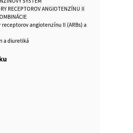
NZÍNOVÝ SYSTÉM
RY RECEPTOROV ANGIOTENZÍNU II
KOMBINÁCIE
 receptorov angiotenzínu II (ARBs) a
n a diuretiká
eku