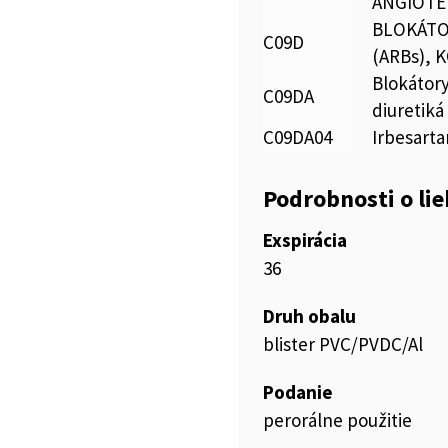
ANGIOTE
BLOKÁTO
C09D
(ARBs), 
Blokátory
C09DA
diuretiká
C09DA04
Irbesarta
Podrobnosti o li
Exspirácia
36
Druh obalu
blister PVC/PVDC/Al
Podanie
perorálne použitie