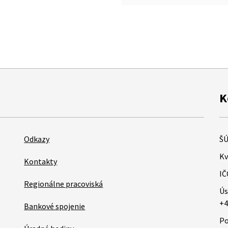
K
Odkazy
ŠÚ
Kv
Kontakty
IČ
Regionálne pracoviská
Ús
+4
Bankové spojenie
Po