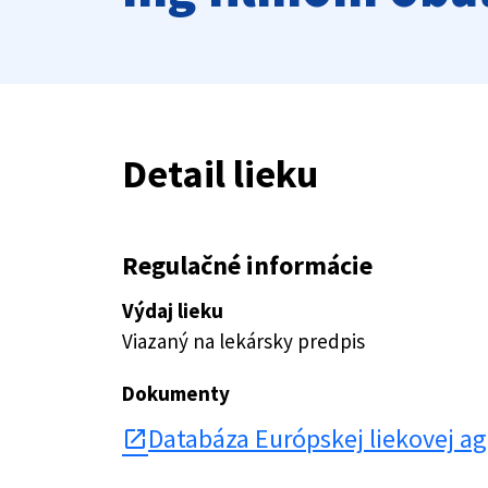
Detail lieku
Regulačné informácie
Výdaj lieku
Viazaný na lekársky predpis
Dokumenty
Databáza Európskej liekovej a
open_in_new