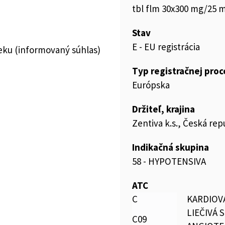
tbl flm 30x300 mg/25 m
Stav
E - EU registrácia
ieku (informovaný súhlas)
Typ registračnej pro
Európska
Držiteľ, krajina
Zentiva k.s., Česká rep
Indikačná skupina
58 - HYPOTENSIVA
ATC
C
KARDIOV
LIEČIVÁ 
C09