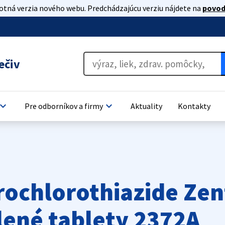
lotná verzia nového webu. Predchádzajúcu verziu nájdete na
povod
ečiv
oard_arrow_down
keyboard_arrow_down
Pre odborníkov a firmy
Aktuality
Kontakty
rochlorothiazide Zen
ené tablety 2372A