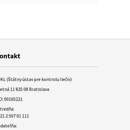
ontakt
KL (Štátny ústav pre kontrolu liečiv)
etná 11 825 08 Bratislava
O: 00165221
tredňa:
21 2 507 01 111
dateľňa: