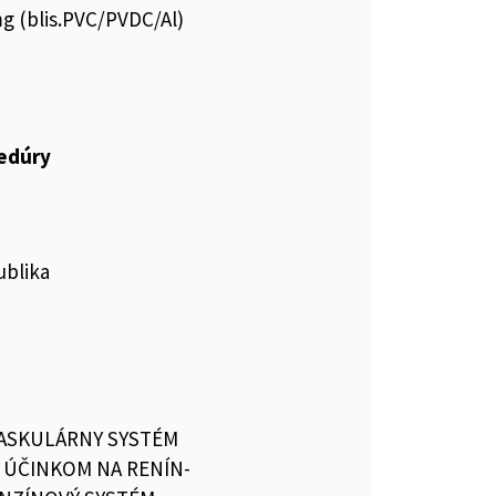
g (blis.PVC/PVDC/Al)
cedúry
ublika
ASKULÁRNY SYSTÉM
S ÚČINKOM NA RENÍN-