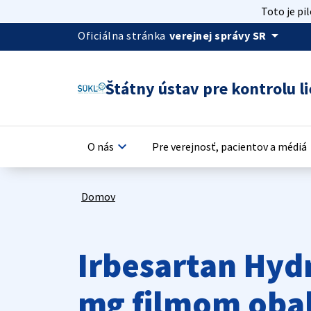
Toto je pi
arrow_drop_down
Oficiálna stránka
verejnej správy SR
Štátny ústav pre kontrolu li
keyboard_arrow_down
keyb
O nás
Pre verejnosť, pacientov a médiá
Domov
Irbesartan Hyd
mg filmom obal