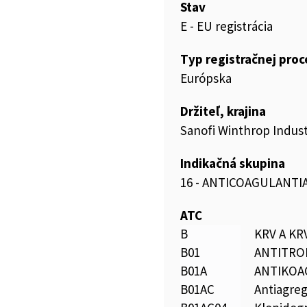
Stav
E - EU registrácia
Typ registračnej pro
Európska
Držiteľ, krajina
Sanofi Winthrop Indust
Indikačná skupina
16 - ANTICOAGULANTIA
ATC
B
KRV A K
B01
ANTITRO
B01A
ANTIKOA
B01AC
Antiagre