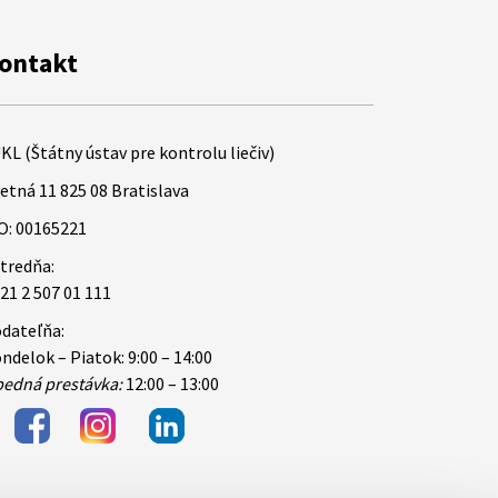
ontakt
KL (Štátny ústav pre kontrolu liečiv)
etná 11 825 08 Bratislava
O: 00165221
tredňa:
21 2 507 01 111
dateľňa:
ndelok – Piatok: 9:00 – 14:00
edná prestávka:
12:00 – 13:00