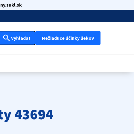
ny.sukl.sk
search
Vyhľadať
Nežiaduce účinky liekov
ty 43694