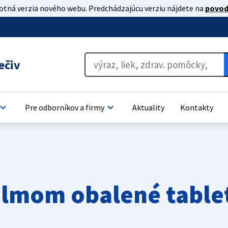
lotná verzia nového webu. Predchádzajúcu verziu nájdete na
povod
ečiv
oard_arrow_down
keyboard_arrow_down
Pre odborníkov a firmy
Aktuality
Kontakty
filmom obalené table