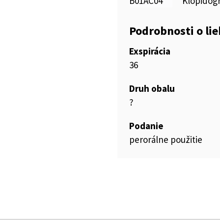
B01AC04
Klopidogr
Podrobnosti o li
Exspirácia
36
Druh obalu
?
Podanie
perorálne použitie