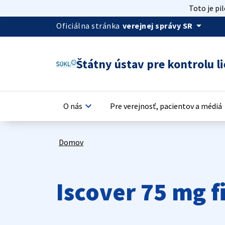
Toto je pi
arrow_drop_down
Oficiálna stránka
verejnej správy SR
Štátny ústav pre kontrolu li
keyboard_arrow_down
keyb
O nás
Pre verejnosť, pacientov a médiá
Domov
Iscover 75 mg 