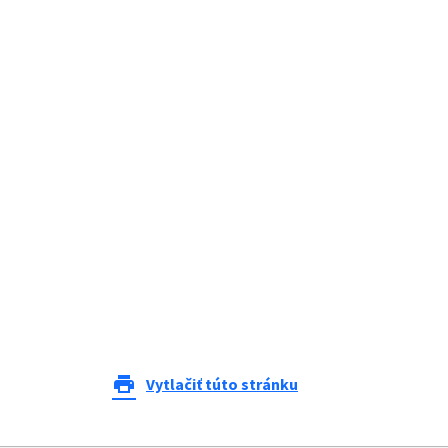
print
Vytlačiť túto stránku