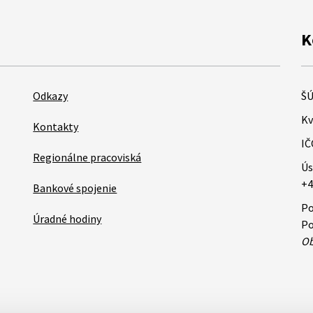
K
Odkazy
ŠÚ
Kv
Kontakty
IČ
Regionálne pracoviská
Ús
+4
Bankové spojenie
Po
Úradné hodiny
Po
Ob