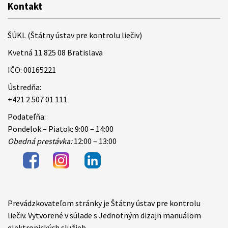
Kontakt
ŠÚKL (Štátny ústav pre kontrolu liečiv)
Kvetná 11 825 08 Bratislava
IČO: 00165221
Ústredňa:
+421 2 507 01 111
Podateľňa:
Pondelok – Piatok: 9:00 – 14:00
Obedná prestávka:
12:00 – 13:00
Prevádzkovateľom stránky je Štátny ústav pre kontrolu
Items
liečiv. Vytvorené v súlade s Jednotným dizajn manuálom
elektronických služieb.