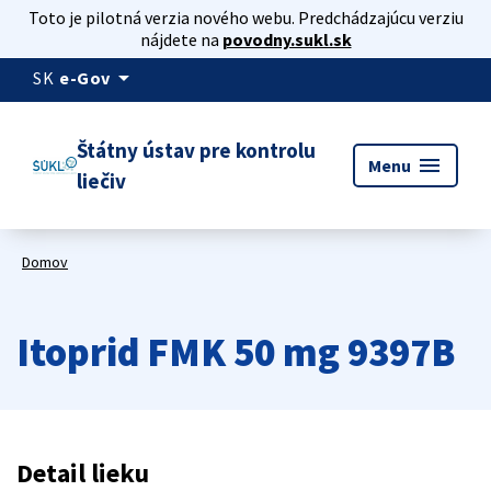
Toto je pilotná verzia nového webu. Predchádzajúcu verziu
nájdete na
povodny.sukl.sk
arrow_drop_down
SK
e-Gov
Štátny ústav pre kontrolu
menu
Menu
liečiv
Domov
Itoprid FMK 50 mg 9397B
Detail lieku