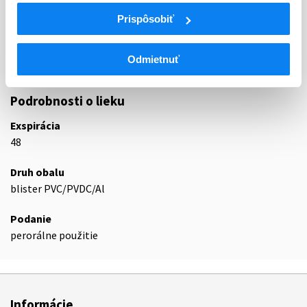
A03
PORUCHY
Prispôsobiť
A03F
PROKINETIKÁ
A03FA
Prokinetiká
Odmietnuť
A03FA07
Itoprid
Podrobnosti o lieku
Exspirácia
48
Druh obalu
blister PVC/PVDC/Al
Podanie
perorálne použitie
Informácie