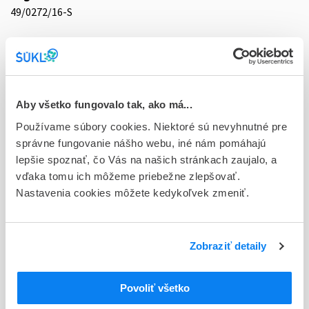
49/0272/16-S
Doplnok
tbl 100x50 mg (blis.PVC/PVDC/Al)
Stav
D - Registrácia bez obmedzenia platnosti
Aby všetko fungovalo tak, ako má...
Používame súbory cookies. Niektoré sú nevyhnutné pre
Typ registračnej procedúry
správne fungovanie nášho webu, iné nám pomáhajú
Decentralizovaná
lepšie spoznať, čo Vás na našich stránkach zaujalo, a
vďaka tomu ich môžeme priebežne zlepšovať.
Držiteľ, krajina
Nastavenia cookies môžete kedykoľvek zmeniť.
Farmak International Sp. z o.o., Poľsko
Indikačná skupina
49 - DIGESTIVA, ADSORBENTIA, ACIDA
Zobraziť detaily
ATC
Povoliť všetko
A
TRÁVIACI TRAKT A METABOLIZMUS
LIEČIVÁ NA FUNKČNÉ GASTROINTESTINÁLNE