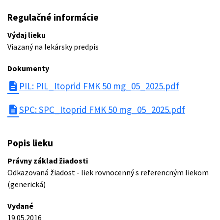
Regulačné informácie
Výdaj lieku
Viazaný na lekársky predpis
Dokumenty
description
PIL: PIL_Itoprid FMK 50 mg_05_2025.pdf
description
SPC: SPC_Itoprid FMK 50 mg_05_2025.pdf
Popis lieku
Právny základ žiadosti
Odkazovaná žiadost - liek rovnocenný s referencným liekom
(generická)
Vydané
19.05.2016