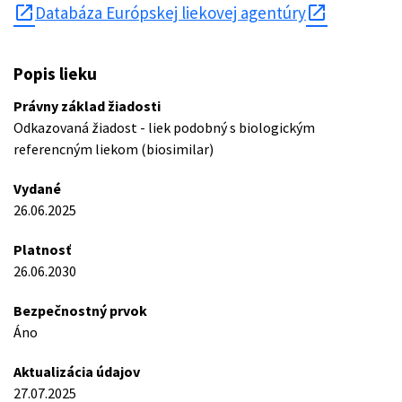
open_in_new
Databáza Európskej liekovej agentúry
Popis lieku
Právny základ žiadosti
Odkazovaná žiadost - liek podobný s biologickým
referencným liekom (biosimilar)
Vydané
26.06.2025
Platnosť
26.06.2030
Bezpečnostný prvok
Áno
Aktualizácia údajov
27.07.2025