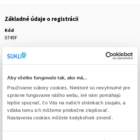
Základné údaje o registrácii
Kód
0749F
Registračné číslo
EU/1/25/1935/001
Doplnok
Aby všetko fungovalo tak, ako má...
sol inj 1x1 ml/60 mg (striek.inj.napl.skl.+chránič ihly)
Používame súbory cookies. Niektoré sú nevyhnutné pre
Stav
správne fungovanie nášho webu, iné nám pomáhajú
E - EU registrácia
lepšie spoznať, čo Vás na našich stránkach zaujalo, a
vďaka tomu ich môžeme priebežne zlepšovať.
Typ registračnej procedúry
Nastavenia cookies môžete kedykoľvek zmeniť.
Európska
Držiteľ, krajina