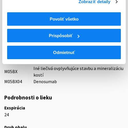
Zobraziť detaily
Mabxience Research SL, Španielsko
Indikačná skupina
Povoliť všetko
87 - VARIA I
ATC
Prispôsobiť
M
Muskuloskeletálny systém
M05
Liečivá na liečbu ochorení kostí
Odmietnuť
Liečivá ovplyvňujúce stavbu a mineralizáciu
M05B
kostí
Iné liečivá ovplyvňujúce stavbu a mineralizáciu
M05BX
kostí
M05BX04
Denosumab
Podrobnosti o lieku
Exspirácia
24
Druh obalu