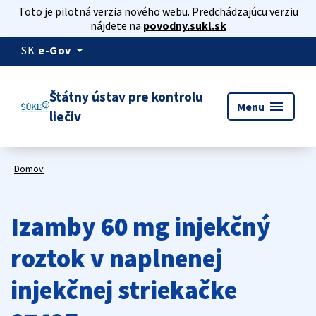
Toto je pilotná verzia nového webu. Predchádzajúcu verziu
nájdete na
povodny.sukl.sk
arrow_drop_down
SK
e-Gov
Štátny ústav pre kontrolu
menu
Menu
liečiv
Domov
Izamby 60 mg injekčný
roztok v naplnenej
injekčnej striekačke