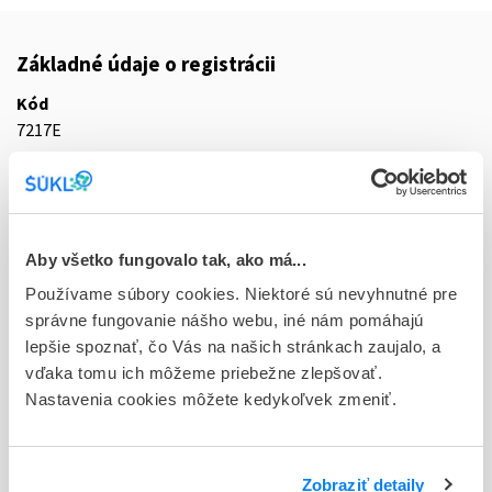
Základné údaje o registrácii
Kód
7217E
Registračné číslo
18/0210/24-S
Doplnok
Aby všetko fungovalo tak, ako má...
tbl flm 100x100 mg (blis.PVC/PE/PVDC//Al)
Používame súbory cookies. Niektoré sú nevyhnutné pre
správne fungovanie nášho webu, iné nám pomáhajú
Stav
lepšie spoznať, čo Vás na našich stránkach zaujalo, a
R - Aktuálna registrácia
vďaka tomu ich môžeme priebežne zlepšovať.
Nastavenia cookies môžete kedykoľvek zmeniť.
Typ registračnej procedúry
Decentralizovaná
Držiteľ, krajina
Zobraziť detaily