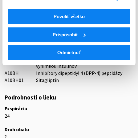
Zentiva, k.s., Česká republika
Indikačná skupina
Povoliť všetko
18 - ANTIDIABETICA (VRÁTANE INZULÍNU)
Prispôsobiť
ATC
A
TRÁVIACI TRAKT A METABOLIZMUS
A10
ANTIDIABETIKÁ
Odmietnuť
Liečivá znižujúce hladinu glukózy v krvi s
A10B
výnimkou inzulínov
A10BH
Inhibítory dipeptidyl 4 (DPP-4) peptidázy
A10BH01
Sitagliptín
Podrobnosti o lieku
Exspirácia
24
Druh obalu
?