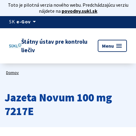
Toto je pilotná verzia nového webu. Predchádzajúcu verziu
nájdete na
povodny.sukl.sk
arrow_drop_down
SK
e-Gov
Štátny ústav pre kontrolu
menu
Menu
liečiv
Domov
Jazeta Novum 100 mg
7217E