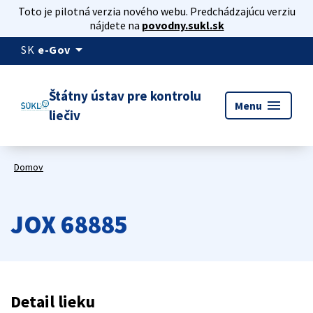
Toto je pilotná verzia nového webu. Predchádzajúcu verziu
nájdete na
povodny.sukl.sk
arrow_drop_down
SK
e-Gov
Štátny ústav pre kontrolu
menu
Menu
liečiv
Domov
JOX 68885
Detail lieku