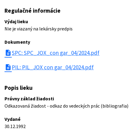
Regulačné informácie
Výdaj lieku
Nie je viazaný na lekársky predpis
Dokumenty
description
SPC: SPC_JOX_con gar_04/2024.pdf
description
PIL: PIL_JOX con gar_04/2024.pdf
Popis lieku
Právny základ žiadosti
Odkazovaná žiadost - odkaz do vedeckých prác (bibliografia)
Vydané
30.12.1992