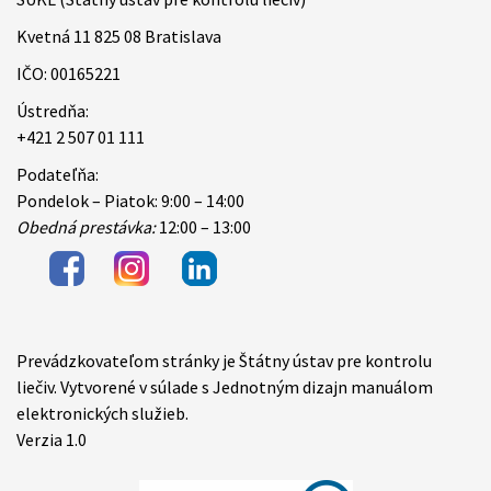
Kvetná 11 825 08 Bratislava
IČO: 00165221
Ústredňa:
+421 2 507 01 111
Podateľňa:
Pondelok – Piatok: 9:00 – 14:00
Obedná prestávka:
12:00 – 13:00
Prevádzkovateľom stránky je Štátny ústav pre kontrolu
Items
liečiv. Vytvorené v súlade s Jednotným dizajn manuálom
elektronických služieb.
Verzia 1.0