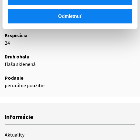
R02AA
Antiseptiká
Odmietnuť
Podrobnosti o lieku
Exspirácia
24
Druh obalu
fľaša sklenená
Podanie
perorálne použitie
Informácie
Aktuality