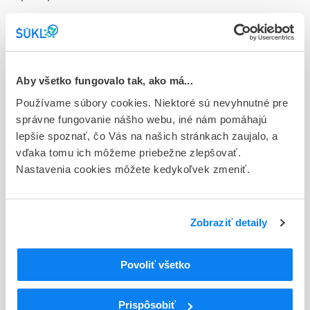
Doplnok
con gar 1x100 ml (fľ.skl.)
Stav
Aby všetko fungovalo tak, ako má...
D - Registrácia bez obmedzenia platnosti
Používame súbory cookies. Niektoré sú nevyhnutné pre
Typ registračnej procedúry
správne fungovanie nášho webu, iné nám pomáhajú
Národná
lepšie spoznať, čo Vás na našich stránkach zaujalo, a
vďaka tomu ich môžeme priebežne zlepšovať.
Držiteľ, krajina
Nastavenia cookies môžete kedykoľvek zmeniť.
Teva B.V., Holandsko
Indikačná skupina
Zobraziť detaily
69 - OTORHINOLARYNGOLOGICA
ATC
Povoliť všetko
R
Respiračný systém
R02
Laryngologiká
Prispôsobiť
R02A
Laryngologiká