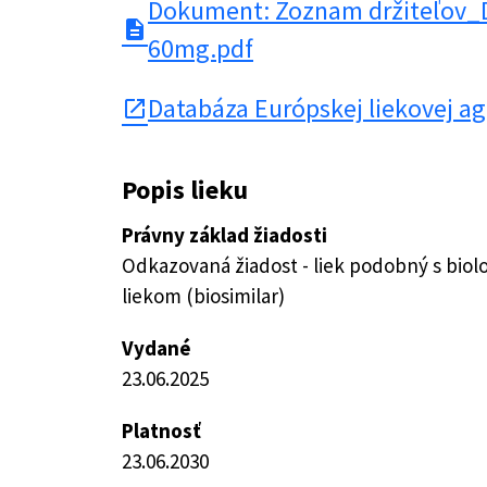
Dokument: Zoznam držiteľov
description
60mg.pdf
Databáza Európskej liekovej a
open_in_new
Popis lieku
Právny základ žiadosti
Odkazovaná žiadost - liek podobný s bio
liekom (biosimilar)
Vydané
23.06.2025
Platnosť
23.06.2030