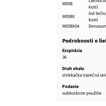
Liečivá o
M05B
kostí
Iné lieči
M05BX
kostí
M05BX04
Denosu
Podrobnosti o li
Exspirácia
36
Druh obalu
striekačka injekčná s
Podanie
subkutánne použitie