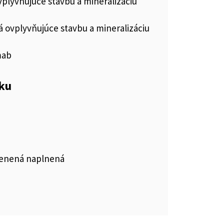
vplyvňujúce stavbu a mineralizáciu
vá ovplyvňujúce stavbu a mineralizáciu
mab
eku
klenená naplnená