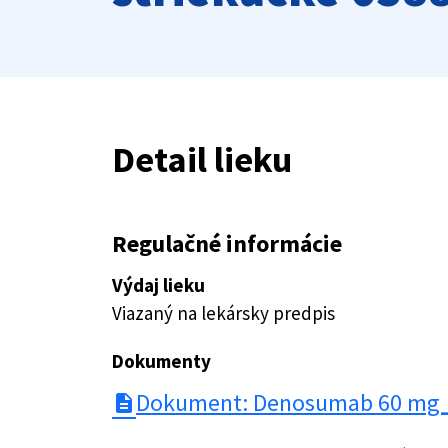
Detail lieku
Regulačné informácie
Výdaj lieku
Viazaný na lekársky predpis
Dokumenty
Dokument: Denosumab 60 mg_K
description