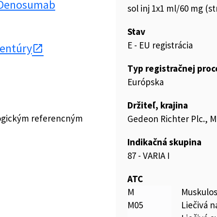
_Denosumab
sol inj 1x1 ml/60 mg (str
Stav
E - EU registrácia
gentúry
Typ registračnej pro
Európska
Držiteľ, krajina
logickým referencným
Gedeon Richter Plc., 
Indikačná skupina
87 - VARIA I
ATC
M
Muskulos
M05
Liečivá n