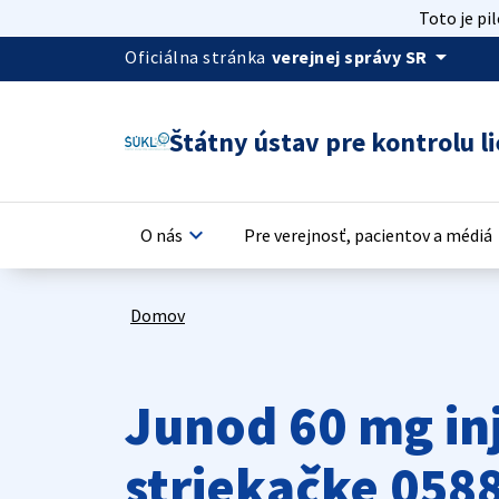
Toto je pi
arrow_drop_down
Oficiálna stránka
verejnej správy SR
Štátny ústav pre kontrolu li
keyboard_arrow_down
keyb
O nás
Pre verejnosť, pacientov a médiá
Domov
Junod 60 mg inj
striekačke 058