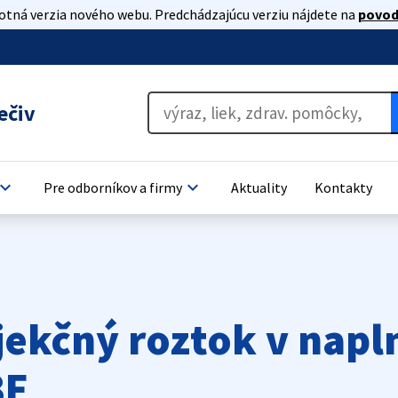
lotná verzia nového webu. Predchádzajúcu verziu nájdete na
povod
ečiv
oard_arrow_down
keyboard_arrow_down
Pre odborníkov a firmy
Aktuality
Kontakty
ekčný roztok v napln
8F