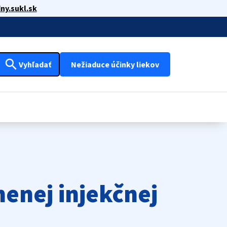
ny.sukl.sk
search
Vyhľadať
Nežiaduce účinky liekov
enej injekčnej