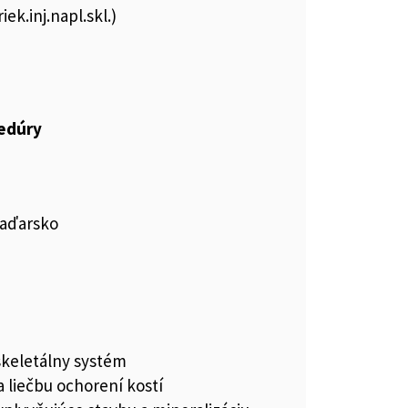
iek.inj.napl.skl.)
cedúry
Maďarsko
keletálny systém
a liečbu ochorení kostí