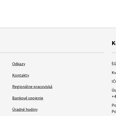
K
Odkazy
ŠÚ
Kv
Kontakty
IČ
Regionálne pracoviská
Ús
+4
Bankové spojenie
Po
Úradné hodiny
Po