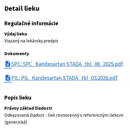
Detail lieku
Regulačné informácie
Výdaj lieku
Viazaný na lekársky predpis
Dokumenty
description
SPC: SPC_Kandesartan STADA_tbl_06_2025.pdf
description
PIL: PIL_Kandesartan STADA_tbl_03.2026.pdf
Popis lieku
Právny základ žiadosti
Odkazovaná žiadost - liek rovnocenný s referencným liekom
(generická)