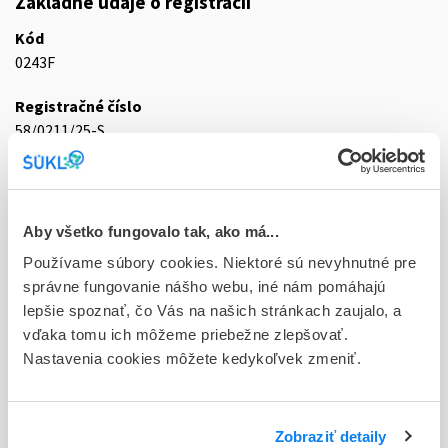
Základné údaje o registrácii
Kód
0243F
Registračné číslo
58/0211/25-S
Doplnok
tbl 14x32 mg (blis.PVC/Al)
Aby všetko fungovalo tak, ako má...
Stav
Používame súbory cookies. Niektoré sú nevyhnutné pre
R - Aktuálna registrácia
správne fungovanie nášho webu, iné nám pomáhajú
Typ registračnej procedúry
lepšie spoznať, čo Vás na našich stránkach zaujalo, a
Decentralizovaná
vďaka tomu ich môžeme priebežne zlepšovať.
Nastavenia cookies môžete kedykoľvek zmeniť.
Držiteľ, krajina
STADA Arzneimittel AG, Nemecko
Zobraziť detaily
Indikačná skupina