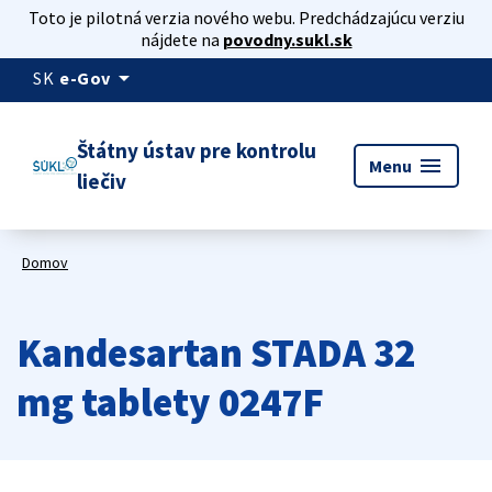
Toto je pilotná verzia nového webu. Predchádzajúcu verziu
nájdete na
povodny.sukl.sk
arrow_drop_down
SK
e-Gov
Štátny ústav pre kontrolu
menu
Menu
liečiv
Domov
Kandesartan STADA 32
mg tablety 0247F