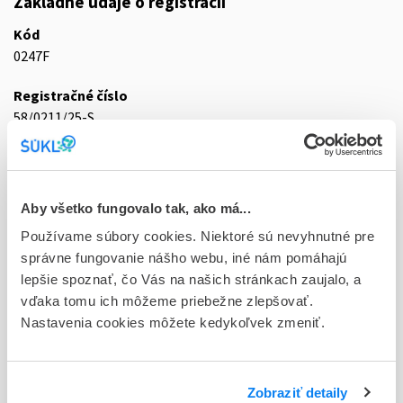
Základné údaje o registrácii
Kód
0247F
Registračné číslo
58/0211/25-S
Doplnok
tbl 50x32 mg (blis.PVC/Al)
Aby všetko fungovalo tak, ako má...
Stav
Používame súbory cookies. Niektoré sú nevyhnutné pre
R - Aktuálna registrácia
správne fungovanie nášho webu, iné nám pomáhajú
Typ registračnej procedúry
lepšie spoznať, čo Vás na našich stránkach zaujalo, a
Decentralizovaná
vďaka tomu ich môžeme priebežne zlepšovať.
Nastavenia cookies môžete kedykoľvek zmeniť.
Držiteľ, krajina
STADA Arzneimittel AG, Nemecko
Zobraziť detaily
Indikačná skupina