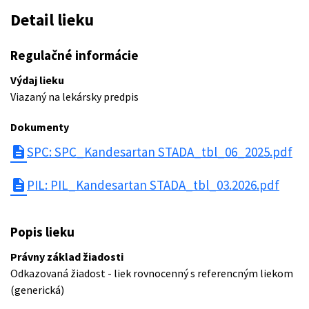
Detail lieku
Regulačné informácie
Výdaj lieku
Viazaný na lekársky predpis
Dokumenty
description
SPC: SPC_Kandesartan STADA_tbl_06_2025.pdf
description
PIL: PIL_Kandesartan STADA_tbl_03.2026.pdf
Popis lieku
Právny základ žiadosti
Odkazovaná žiadost - liek rovnocenný s referencným liekom
(generická)