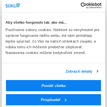
Typ registračnej procedúry
Európska
Aby všetko fungovalo tak, ako má...
Držiteľ, krajina
Sanofi Winthrop Industrie, Francúzsko
Používame súbory cookies. Niektoré sú nevyhnutné pre
správne fungovanie nášho webu, iné nám pomáhajú
Indikačná skupina
lepšie spoznať, čo Vás na našich stránkach zaujalo, a
58 - HYPOTENSIVA
vďaka tomu ich môžeme priebežne zlepšovať.
Nastavenia cookies môžete kedykoľvek zmeniť.
ATC
C
KARDIOVASKULÁRNY SYSTÉM
LIEČIVÁ S ÚČINKOM NA RENÍN-
C09
Zobraziť detaily
ANGIOTENZÍNOVÝ SYSTÉM
BLOKÁTORY RECEPTOROV ANGIOTENZÍNU II
C09C
(ARBs), SAMOTNÉ
Povoliť všetko
Blokátory receptorov angiotenzínu II (ARBs),
C09CA
samotné
Prispôsobiť
C09CA04
Irbesartan