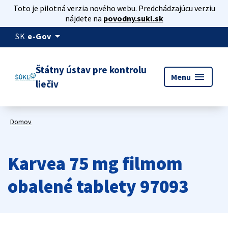
Toto je pilotná verzia nového webu. Predchádzajúcu verziu
nájdete na
povodny.sukl.sk
arrow_drop_down
SK
e-Gov
Štátny ústav pre kontrolu
menu
Menu
liečiv
Domov
Karvea 75 mg filmom
obalené tablety 97093