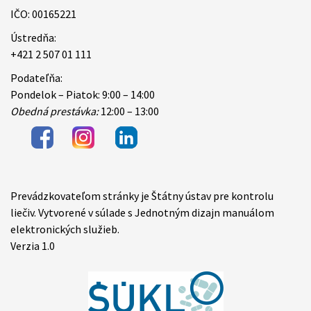
IČO: 00165221
Ústredňa:
+421 2 507 01 111
Podateľňa:
Pondelok – Piatok: 9:00 – 14:00
Obedná prestávka:
12:00 – 13:00
Prevádzkovateľom stránky je Štátny ústav pre kontrolu
Items
liečiv. Vytvorené v súlade s Jednotným dizajn manuálom
elektronických služieb.
Verzia 1.0