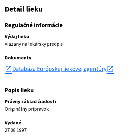
Detail lieku
Regulačné informácie
Výdaj lieku
Viazaný na lekársky predpis
Dokumenty
open_in_new
Databáza Európskej liekovej agentúry
Popis lieku
Právny základ žiadosti
Originálny prípravok
Vydané
27.08.1997