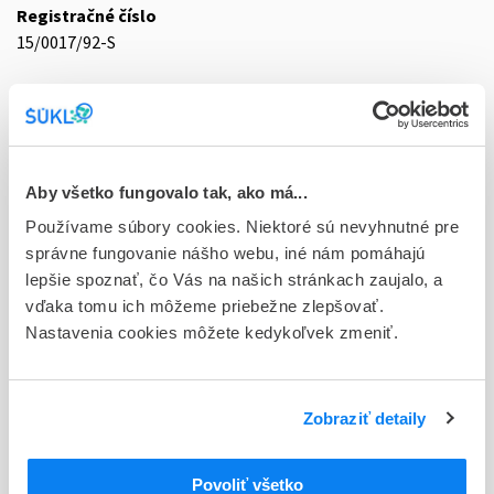
Registračné číslo
15/0017/92-S
Doplnok
sol ijf 10x2 ml/300 mg (amp.skl.)
Stav
D - Registrácia bez obmedzenia platnosti
Aby všetko fungovalo tak, ako má...
Používame súbory cookies. Niektoré sú nevyhnutné pre
Typ registračnej procedúry
správne fungovanie nášho webu, iné nám pomáhajú
Národná
lepšie spoznať, čo Vás na našich stránkach zaujalo, a
vďaka tomu ich môžeme priebežne zlepšovať.
Držiteľ, krajina
Nastavenia cookies môžete kedykoľvek zmeniť.
Sandoz Pharmaceuticals d.d., Slovinsko
Indikačná skupina
15 - ANTIBIOTICA (PROTI MIKROB. A VÍRUSOVÝM
Zobraziť detaily
INFEKCIAM)
Povoliť všetko
ATC