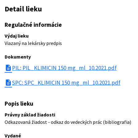
Detail lieku
Regulačné informácie
Výdaj lieku
Viazaný na lekársky predpis
Dokumenty
description
PIL: PIL_KLIMICIN 150 mg_ml_10.2021.pdf
description
SPC: SPC_KLIMICIN 150 mg_ml_10.2021.pdf
Popis lieku
Právny základ žiadosti
Odkazovaná žiadost - odkaz do vedeckých prác (bibliografia)
Vydané