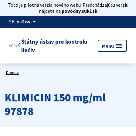
Toto je pilotná verzia nového webu. Predchádzajúcu verziu
nájdete na
povodny.sukl.sk
arrow_drop_down
SK
e-Gov
Štátny ústav pre kontrolu
menu
Menu
liečiv
Domov
KLIMICIN 150 mg/ml
97878