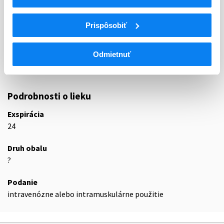
J
ANTIINFEKTÍVA NA SYSTÉMOVÉ POUŽITIE
J01
ANTIBIOTIKÁ NA SYSTÉMOVÉ POUŽITIE
Prispôsobiť
MAKROLIDY, LINKOZAMIDY A
J01F
STREPTOGRAMÍNY
Odmietnuť
J01FF
Linkozamidy
J01FF01
Klindamycín
Podrobnosti o lieku
Exspirácia
24
Druh obalu
?
Podanie
intravenózne alebo intramuskulárne použitie