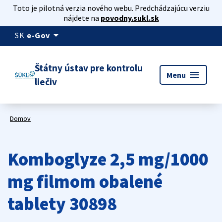
Toto je pilotná verzia nového webu. Predchádzajúcu verziu
nájdete na
povodny.sukl.sk
arrow_drop_down
SK
e-Gov
Štátny ústav pre kontrolu
menu
Menu
liečiv
Domov
Komboglyze 2,5 mg/1000
mg filmom obalené
tablety 30898