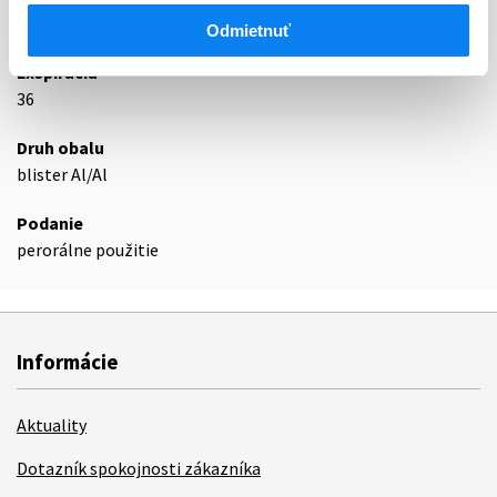
Podrobnosti o lieku
Odmietnuť
Exspirácia
36
Druh obalu
blister Al/Al
Podanie
perorálne použitie
Informácie
Aktuality
Dotazník spokojnosti zákazníka