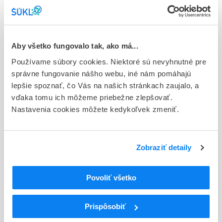
Stav
E - EU registrácia
Typ registračnej procedúry
Aby všetko fungovalo tak, ako má...
Európska
Používame súbory cookies. Niektoré sú nevyhnutné pre
Držiteľ, krajina
správne fungovanie nášho webu, iné nám pomáhajú
AstraZeneca AB, Švédsko
lepšie spoznať, čo Vás na našich stránkach zaujalo, a
vďaka tomu ich môžeme priebežne zlepšovať.
Indikačná skupina
Nastavenia cookies môžete kedykoľvek zmeniť.
18 - ANTIDIABETICA (VRÁTANE INZULÍNU)
ATC
Zobraziť detaily
A
TRÁVIACI TRAKT A METABOLIZMUS
A10
ANTIDIABETIKÁ
Liečivá znižujúce hladinu glukózy v krvi s
Povoliť všetko
A10B
výnimkou inzulínov
A10BD
Kombinácie perorálnych antidiabetík
Prispôsobiť
A10BD10
Metformín a saxagliptín