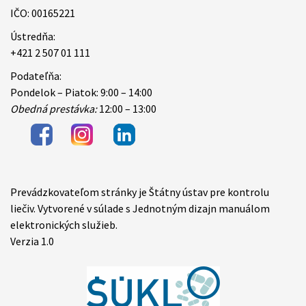
IČO: 00165221
Ústredňa:
+421 2 507 01 111
Podateľňa:
Pondelok – Piatok: 9:00 – 14:00
Obedná prestávka:
12:00 – 13:00
Prevádzkovateľom stránky je Štátny ústav pre kontrolu
Items
liečiv. Vytvorené v súlade s Jednotným dizajn manuálom
elektronických služieb.
Verzia 1.0