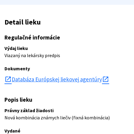
Detail lieku
Regulačné informácie
Výdaj lieku
Viazaný na lekársky predpis
Dokumenty
open_in_new
Databáza Európskej liekovej agentúry
Popis lieku
Právny základ žiadosti
Nová kombinácia známych liečiv (fixná kombinácia)
Vydané