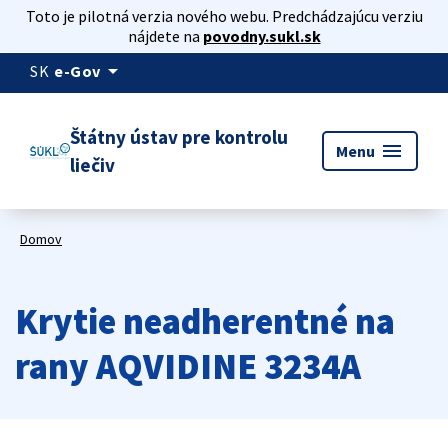
Toto je pilotná verzia nového webu. Predchádzajúcu verziu
nájdete na
povodny.sukl.sk
arrow_drop_down
SK
e-Gov
Štátny ústav pre kontrolu
menu
Menu
liečiv
Domov
Krytie neadherentné na
rany AQVIDINE 3234A