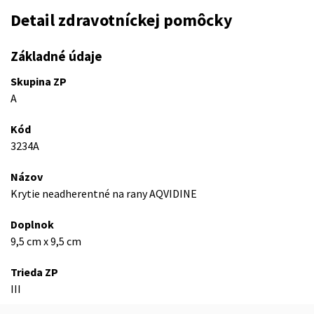
Detail zdravotníckej pomôcky
Základné údaje
Skupina ZP
A
Kód
3234A
Názov
Krytie neadherentné na rany AQVIDINE
Doplnok
9,5 cm x 9,5 cm
Trieda ZP
III