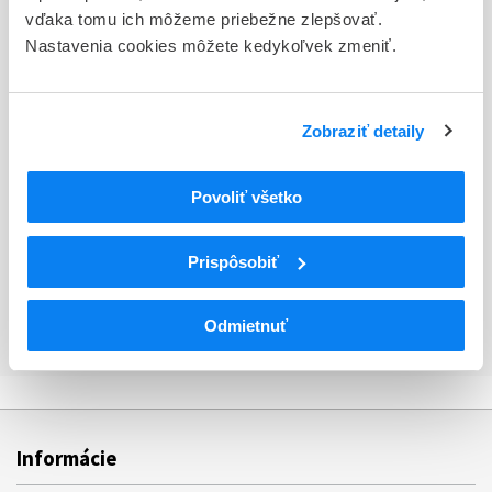
vďaka tomu ich môžeme priebežne zlepšovať.
Splnomocnenec
Nastavenia cookies môžete kedykoľvek zmeniť.
Názov
CMC Medical Devices & Drugs S.L.
Zobraziť detaily
Ulica
C/Horacio Lengo N 18
Povoliť všetko
Mesto
Malaga
Prispôsobiť
Krajina
Odmietnuť
Španielsko
Informácie