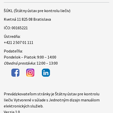
ŠÚKL (Štátny ústav pre kontrolu liečiv)
Kvetná 11 825 08 Bratislava
IČO: 00165221
Ústredňa:
+421 2 507 01 111
Podateľňa:
Pondelok – Piatok: 9:00 – 14:00
Obedná prestávka:
12:00 – 13:00
Prevádzkovateľom stránky je Štátny ústav pre kontrolu
Items
liečiv. Vytvorené v súlade s Jednotným dizajn manuálom
elektronických služieb.
Verzia 1.0