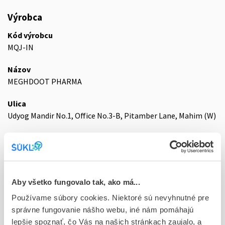
Výrobca
Kód výrobcu
MQJ-IN
Názov
MEGHDOOT PHARMA
Ulica
Udyog Mandir No.1, Office No.3-B, Pitamber Lane, Mahim (W)
Mesto
Mumbai
PSČ
Aby všetko fungovalo tak, ako má...
400016
Používame súbory cookies. Niektoré sú nevyhnutné pre
Krajina
správne fungovanie nášho webu, iné nám pomáhajú
India
lepšie spoznať, čo Vás na našich stránkach zaujalo, a