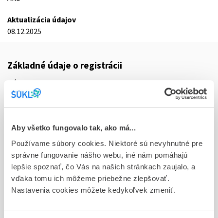
Aktualizácia údajov
08.12.2025
Základné údaje o registrácii
Kód
8941E
Registračné číslo
16/0026/25-S
Aby všetko fungovalo tak, ako má...
Používame súbory cookies. Niektoré sú nevyhnutné pre
Doplnok
správne fungovanie nášho webu, iné nám pomáhajú
tbl flm 100x30 mg (blis.Al-PVC/PE/PVDC )
lepšie spoznať, čo Vás na našich stránkach zaujalo, a
vďaka tomu ich môžeme priebežne zlepšovať.
Stav
Nastavenia cookies môžete kedykoľvek zmeniť.
R - Aktuálna registrácia
Typ registračnej procedúry