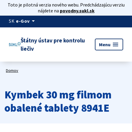
Toto je pilotná verzia nového webu. Predchádzajúcu verziu
nájdete na
povodny.sukl.sk
arrow_drop_down
SK
e-Gov
Štátny ústav pre kontrolu
menu
Menu
liečiv
Domov
Kymbek 30 mg filmom
obalené tablety 8941E