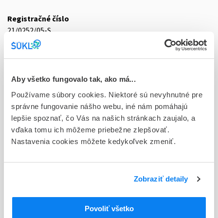
Registračné číslo
21/0252/05-S
Doplnok
tbl dsp 98x50 mg (blis.PVDC/Al)
Aby všetko fungovalo tak, ako má...
Stav
Používame súbory cookies. Niektoré sú nevyhnutné pre
D - Registrácia bez obmedzenia platnosti
správne fungovanie nášho webu, iné nám pomáhajú
Typ registračnej procedúry
lepšie spoznať, čo Vás na našich stránkach zaujalo, a
Vzájomné uznávanie (mutual recognition proc.)
vďaka tomu ich môžeme priebežne zlepšovať.
Nastavenia cookies môžete kedykoľvek zmeniť.
Držiteľ, krajina
Teva B.V., Holandsko
Zobraziť detaily
Indikačná skupina
21 - ANTIEPILEPTICA, ANTICONVULSIVA
Povoliť všetko
ATC