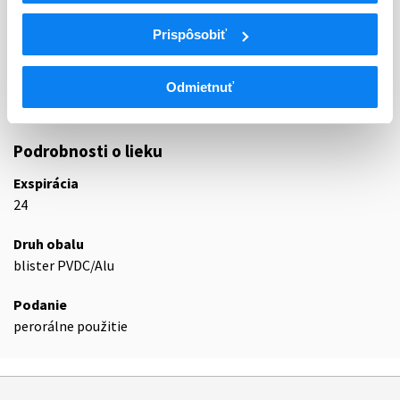
N
Centrálna nervová sústava
Prispôsobiť
N03
Antiepileptiká
N03A
Antiepileptiká
N03AX
Iné antiepileptiká
Odmietnuť
N03AX09
Lamotrigín
Podrobnosti o lieku
Exspirácia
24
Druh obalu
blister PVDC/Alu
Podanie
perorálne použitie