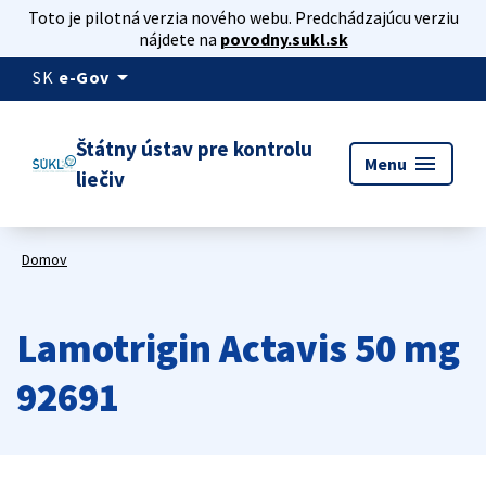
Toto je pilotná verzia nového webu. Predchádzajúcu verziu
nájdete na
povodny.sukl.sk
arrow_drop_down
SK
e-Gov
Štátny ústav pre kontrolu
menu
Menu
liečiv
Domov
Lamotrigin Actavis 50 mg
92691