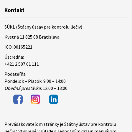
Kontakt
ŠÚKL (Štátny ústav pre kontrolu liečiv)
Kvetná 11 825 08 Bratislava
IČO: 00165221
Ústredňa:
+421 2 507 01 111
Podateľňa:
Pondelok – Piatok: 9:00 – 14:00
Obedná prestávka:
12:00 – 13:00
Prevádzkovateľom stránky je Štátny ústav pre kontrolu
Items
liečiv. Vytvorené v súlade s Jednotným dizajn manuálom