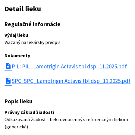
Detail lieku
Regulačné informácie
Výdaj lieku
Viazaný na lekársky predpis
Dokumenty
description
PIL: PIL_Lamotrigin Actavis tbl dsp_11.2025.pdf
description
SPC: SPC_Lamotrigin Actavis tbl dsp_11.2025.pdf
Popis lieku
Právny základ žiadosti
Odkazovaná žiadost - liek rovnocenný s referencným liekom
(generická)