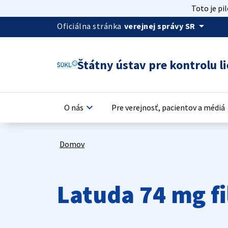
Toto je pi
arrow_drop_down
Oficiálna stránka
verejnej správy SR
Štátny ústav pre kontrolu li
keyboard_arrow_down
keyb
O nás
Pre verejnosť, pacientov a médiá
Domov
Latuda 74 mg f