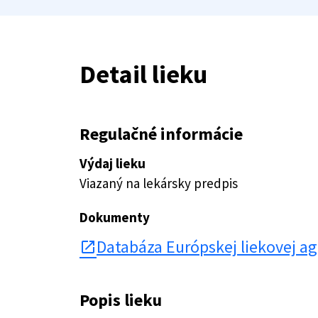
Detail lieku
Regulačné informácie
Výdaj lieku
Viazaný na lekársky predpis
Dokumenty
Databáza Európskej liekovej a
open_in_new
Popis lieku