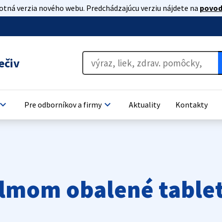
lotná verzia nového webu. Predchádzajúcu verziu nájdete na
povod
ečiv
oard_arrow_down
keyboard_arrow_down
Pre odborníkov a firmy
Aktuality
Kontakty
ilmom obalené table