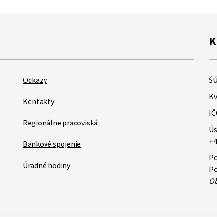
K
Odkazy
ŠÚ
Kv
Kontakty
IČ
Regionálne pracoviská
Ús
+4
Bankové spojenie
Po
Úradné hodiny
Po
Ob