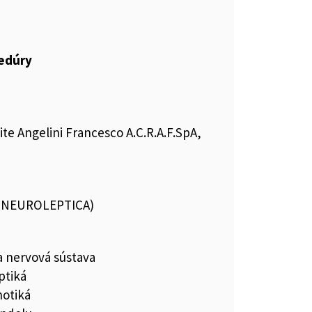
cedúry
te Angelini Francesco A.C.R.A.F.SpA,
 (NEUROLEPTICA)
a nervová sústava
ptiká
hotiká