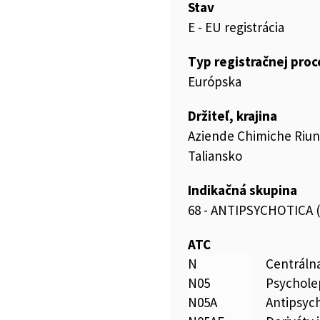
Stav
E - EU registrácia
Typ registračnej pro
Európska
Držiteľ, krajina
Aziende Chimiche Riuni
Taliansko
Indikačná skupina
68 - ANTIPSYCHOTICA
ATC
N
Centráln
N05
Psychole
N05A
Antipsyc