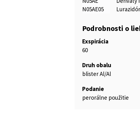
N05AE
Deriváty 
N05AE05
Lurazidó
Podrobnosti o li
Exspirácia
60
Druh obalu
blister Al/Al
Podanie
perorálne použitie