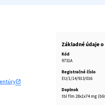
Základné údaje o 
Kód
9731A
Registračné číslo
EU/1/14/913/016
gentúry
Doplnok
tbl flm 28x1x74 mg (blis