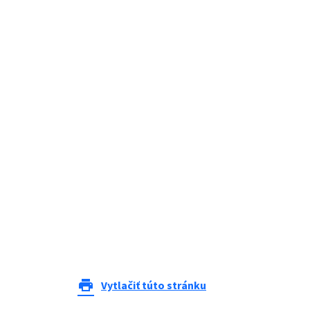
print
Vytlačiť túto stránku