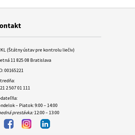
ontakt
KL (Štátny ústav pre kontrolu liečiv)
etná 11 825 08 Bratislava
O: 00165221
tredňa:
21 2 507 01 111
dateľňa:
ndelok – Piatok: 9:00 – 14:00
edná prestávka:
12:00 – 13:00