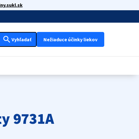
ny.sukl.sk
search
Vyhľadať
Nežiaduce účinky liekov
ty 9731A