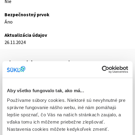
Nie
Bezpečnostný prvok
Áno
Aktualizácia údajov
26.11.2024
Základné údaje o registrácii
Kód
2861D
Aby všetko fungovalo tak, ako má...
Registračné číslo
Používame súbory cookies. Niektoré sú nevyhnutné pre
59/0344/19-S
správne fungovanie nášho webu, iné nám pomáhajú
lepšie spoznať, čo Vás na našich stránkach zaujalo, a
Doplnok
vďaka tomu ich môžeme priebežne zlepšovať.
cps dur 21x10 mg (blis.Al/PVC/Aclar/PVC)
Nastavenia cookies môžete kedykoľvek zmeniť.