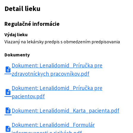
Detail lieku
Regulačné informácie
Výdaj lieku
Viazaný na lekársky predpis s obmedzením predpisovania
Dokumenty
Dokument: Lenalidomid_Príručka pre
description
zdravotníckych pracovníkov.pdf
Dokument: Lenalidomid_Príručka pre
description
pacientov.pdf
description
Dokument: Lenalidomid_Karta_pacienta.pdf
Dokument: Lenalidomid_Formulár
description