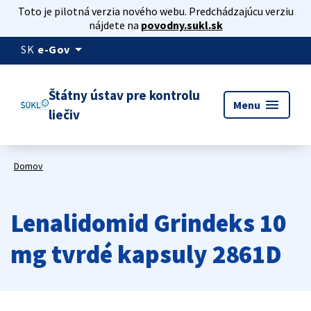
Toto je pilotná verzia nového webu. Predchádzajúcu verziu
nájdete na
povodny.sukl.sk
arrow_drop_down
SK
e-Gov
Štátny ústav pre kontrolu
menu
Menu
liečiv
Domov
Lenalidomid Grindeks 10
mg tvrdé kapsuly 2861D