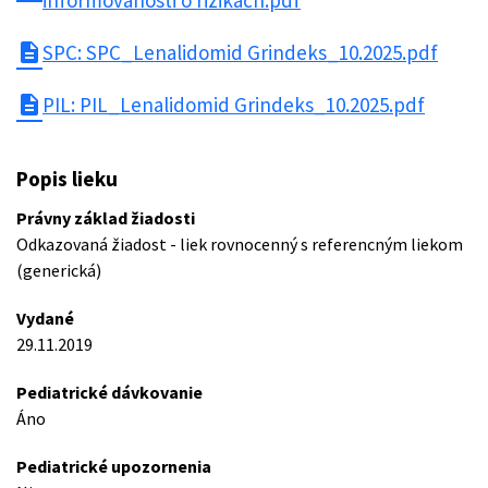
informovanosti o rizikách.pdf
description
SPC: SPC_Lenalidomid Grindeks_10.2025.pdf
description
PIL: PIL_Lenalidomid Grindeks_10.2025.pdf
Popis lieku
Právny základ žiadosti
Odkazovaná žiadost - liek rovnocenný s referencným liekom
(generická)
Vydané
29.11.2019
Pediatrické dávkovanie
Áno
Pediatrické upozornenia