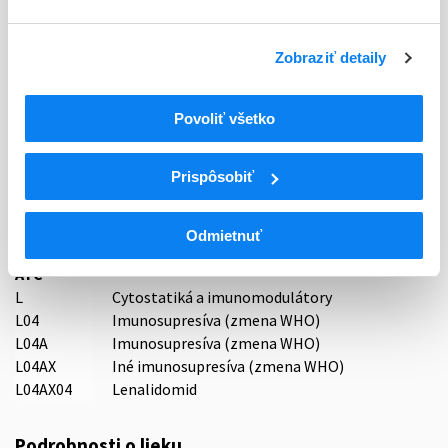
Stav
D - Registrácia bez obmedzenia platnosti
Zobraziť detaily
Typ registračnej procedúry
Decentralizovaná
Povoliť všetko
Držiteľ, krajina
AS GRINDEKS, Lotyšsko
Prispôsobiť
Indikačná skupina
59 - IMMUNOPRAEPARATA
Odmietnuť
ATC
L
Cytostatiká a imunomodulátory
L04
Imunosupresíva (zmena WHO)
L04A
Imunosupresíva (zmena WHO)
L04AX
Iné imunosupresíva (zmena WHO)
L04AX04
Lenalidomid
Podrobnosti o lieku