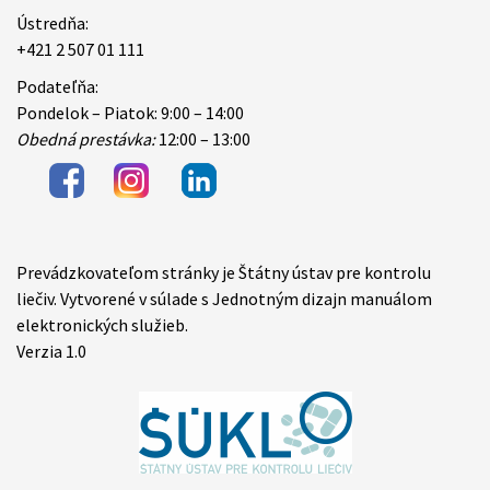
Ústredňa:
+421 2 507 01 111
Podateľňa:
Pondelok – Piatok: 9:00 – 14:00
Obedná prestávka:
12:00 – 13:00
Prevádzkovateľom stránky je Štátny ústav pre kontrolu
Items
liečiv. Vytvorené v súlade s Jednotným dizajn manuálom
elektronických služieb.
Verzia 1.0