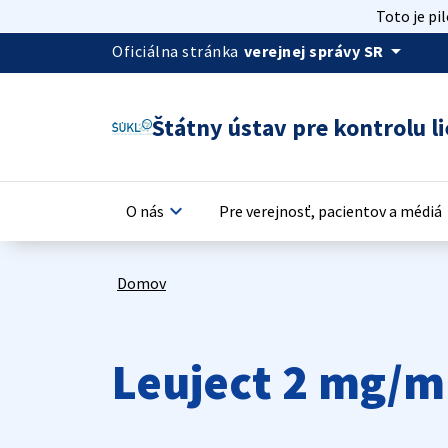
Toto je pi
arrow_drop_down
Oficiálna stránka
verejnej správy SR
Štátny ústav pre kontrolu li
keyboard_arrow_down
keyb
O nás
Pre verejnosť, pacientov a médiá
Domov
Leuject 2 mg/m