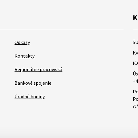
K
Odkazy
ŠÚ
Kv
Kontakty
IČ
Regionálne pracoviská
Ús
+4
Bankové spojenie
Po
Úradné hodiny
Po
Ob