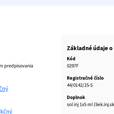
Základné údaje o 
Kód
ím predpisovania
0297F
Registračné číslo
44/0142/25-S
kčný
Doplnok
sol inj 1x5 ml (liek.inj.sk
ekčný