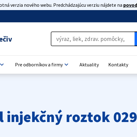
lotná verzia nového webu. Predchádzajúcu verziu nájdete na
povod
ečiv
oard_arrow_down
keyboard_arrow_down
Pre odborníkov a firmy
Aktuality
Kontakty
l injekčný roztok 02