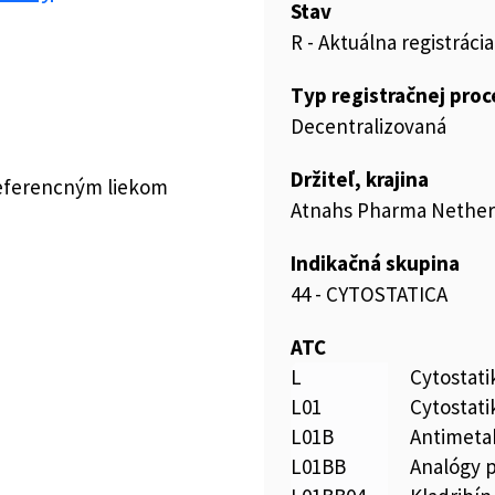
Stav
R - Aktuálna registrácia
Typ registračnej pro
Decentralizovaná
Držiteľ, krajina
referencným liekom
Atnahs Pharma Netherl
Indikačná skupina
44 - CYTOSTATICA
ATC
L
Cytostat
L01
Cytostati
L01B
Antimeta
L01BB
Analógy 