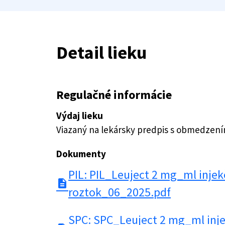
Detail lieku
Regulačné informácie
Výdaj lieku
Viazaný na lekársky predpis s obmedzen
Dokumenty
PIL: PIL_Leuject 2 mg_ml inje
description
roztok_06_2025.pdf
SPC: SPC_Leuject 2 mg_ml inj