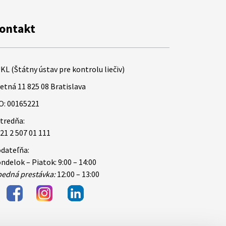
ontakt
KL (Štátny ústav pre kontrolu liečiv)
etná 11 825 08 Bratislava
O: 00165221
tredňa:
21 2 507 01 111
dateľňa:
ndelok – Piatok: 9:00 – 14:00
edná prestávka:
12:00 – 13:00