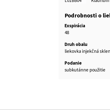
L01BB04
Kladribín
Podrobnosti o li
Exspirácia
48
Druh obalu
liekovka injekčná skle
Podanie
subkutánne použitie