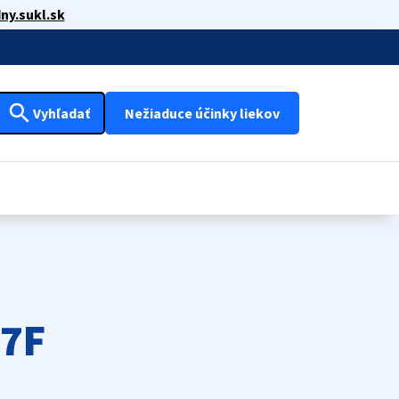
ny.sukl.sk
search
Vyhľadať
Nežiaduce účinky liekov
97F