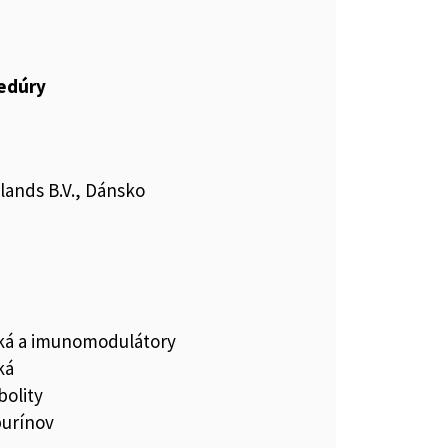
cedúry
ands B.V., Dánsko
iká a imunomodulátory
ká
bolity
purínov