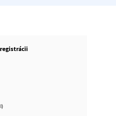
registrácii
l)