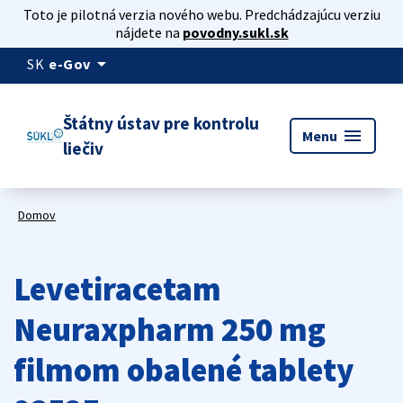
Toto je pilotná verzia nového webu. Predchádzajúcu verziu
nájdete na
povodny.sukl.sk
arrow_drop_down
SK
e-Gov
Štátny ústav pre kontrolu
menu
Menu
liečiv
Domov
Levetiracetam
Neuraxpharm 250 mg
filmom obalené tablety