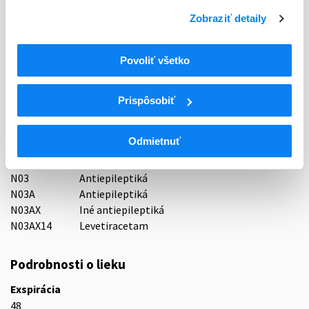
Typ registračnej procedúry
Zobraziť detaily
Decentralizovaná
Držiteľ, krajina
Povoliť všetko
Neuraxpharm Bohemia s.r.o., Česká republika
Indikačná skupina
Prispôsobiť
21 - ANTIEPILEPTICA, ANTICONVULSIVA
Odmietnuť
ATC
N
Centrálna nervová sústava
N03
Antiepileptiká
N03A
Antiepileptiká
N03AX
Iné antiepileptiká
N03AX14
Levetiracetam
Podrobnosti o lieku
Exspirácia
48