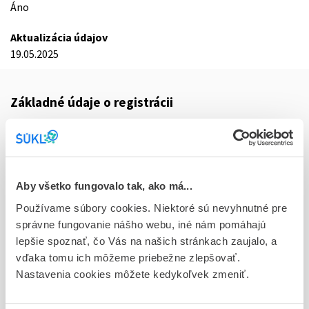
Áno
Aktualizácia údajov
19.05.2025
Základné údaje o registrácii
Kód
9352E
Registračné číslo
Aby všetko fungovalo tak, ako má...
21/0083/25-S
Používame súbory cookies. Niektoré sú nevyhnutné pre
Doplnok
správne fungovanie nášho webu, iné nám pomáhajú
tbl flm 50x250 mg (blis. Al/PVC)
lepšie spoznať, čo Vás na našich stránkach zaujalo, a
vďaka tomu ich môžeme priebežne zlepšovať.
Stav
Nastavenia cookies môžete kedykoľvek zmeniť.
R - Aktuálna registrácia