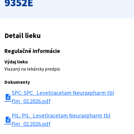
9352E
Detail lieku
Regulačné informácie
Výdaj lieku
Viazaný na lekársky predpis
Dokumenty
SPC: SPC_Levetiracetam Neuraxpharm tbl
description
flm_02.2026.pdf
PIL: PIL_Levetiracetam Neuraxpharm tbl
description
flm_02.2026.pdf