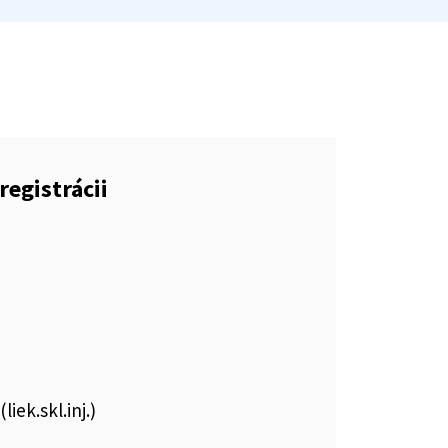
registrácii
iek.skl.inj.)