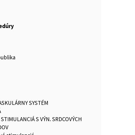
cedúry
publika
ASKULÁRNY SYSTÉM
Á
 STIMULANCIÁ S VÝN. SRDCOVÝCH
DOV