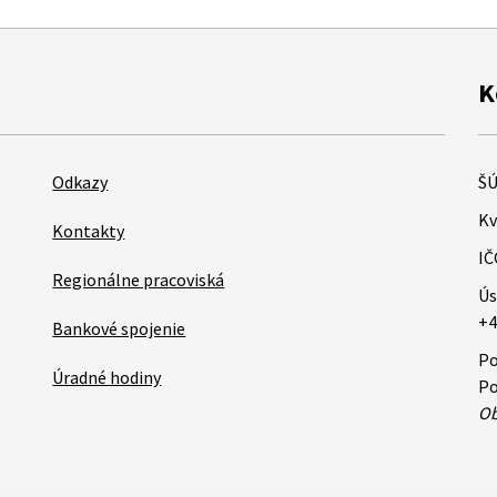
K
Odkazy
ŠÚ
Kv
Kontakty
IČ
Regionálne pracoviská
Ús
+4
Bankové spojenie
Po
Úradné hodiny
Po
Ob