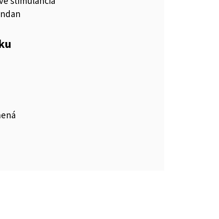
vé stimulanciá
endan
eku
nená