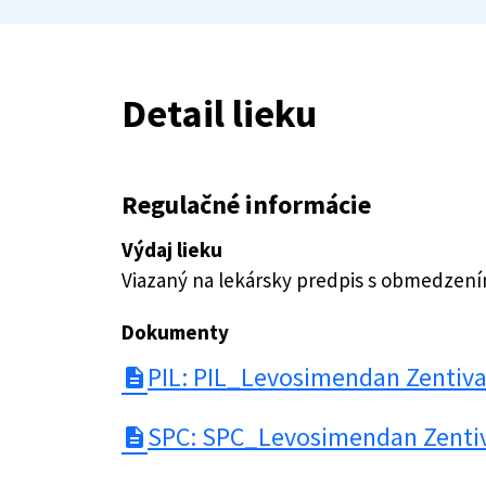
Detail lieku
Regulačné informácie
Výdaj lieku
Viazaný na lekársky predpis s obmedzen
Dokumenty
PIL: PIL_Levosimendan Zentiv
description
SPC: SPC_Levosimendan Zenti
description