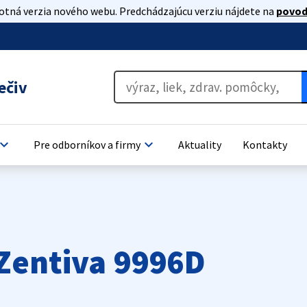
lotná verzia nového webu. Predchádzajúcu verziu nájdete na
povod
ečiv
oard_arrow_down
keyboard_arrow_down
Pre odborníkov a firmy
Aktuality
Kontakty
Zentiva 9996D