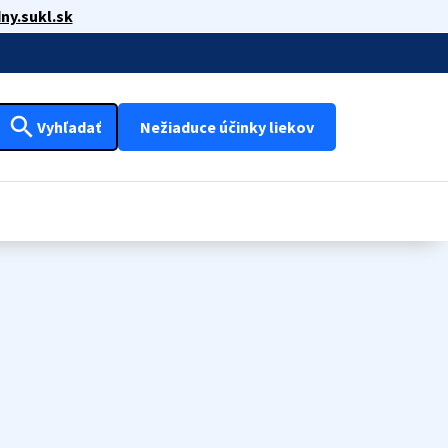
ny.sukl.sk
search
Vyhľadať
Nežiaduce účinky liekov