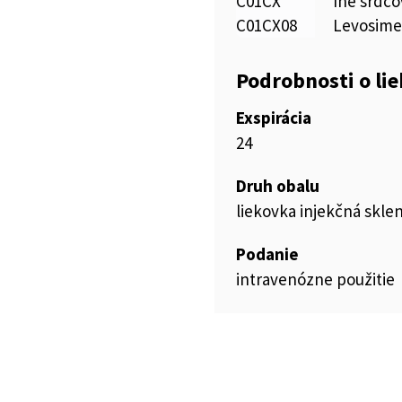
C01CX
Iné srdco
C01CX08
Levosim
Podrobnosti o li
Exspirácia
24
Druh obalu
liekovka injekčná skle
Podanie
intravenózne použitie