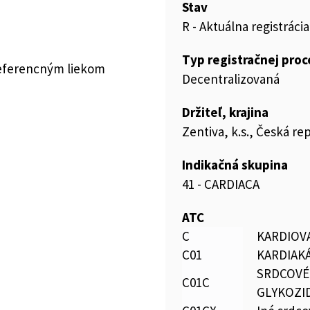
Stav
R - Aktuálna registrácia
Typ registračnej pro
referencným liekom
Decentralizovaná
Držiteľ, krajina
Zentiva, k.s., Česká re
Indikačná skupina
41 - CARDIACA
ATC
C
KARDIOV
C01
KARDIAK
SRDCOVÉ
C01C
GLYKOZI