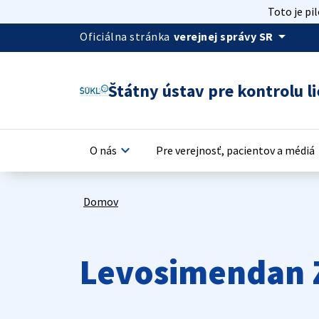
Toto je pi
arrow_drop_down
Oficiálna stránka
verejnej správy SR
Štátny ústav pre kontrolu li
keyboard_arrow_down
keyb
O nás
Pre verejnosť, pacientov a médiá
Domov
Levosimendan 