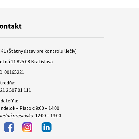
ontakt
KL (Štátny ústav pre kontrolu liečiv)
etná 11 825 08 Bratislava
O: 00165221
tredňa:
21 2 507 01 111
dateľňa:
ndelok – Piatok: 9:00 – 14:00
edná prestávka:
12:00 – 13:00