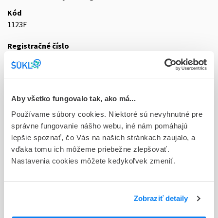
Kód
1123F
Registračné číslo
01/0296/25-S
Doplnok
sol inj 100x10 ml/100 mg (amp. PP)
Aby všetko fungovalo tak, ako má...
Stav
Používame súbory cookies. Niektoré sú nevyhnutné pre
D - Registrácia bez obmedzenia platnosti
správne fungovanie nášho webu, iné nám pomáhajú
lepšie spoznať, čo Vás na našich stránkach zaujalo, a
Typ registračnej procedúry
vďaka tomu ich môžeme priebežne zlepšovať.
Vzájomné uznávanie (mutual recognition proc.)
Nastavenia cookies môžete kedykoľvek zmeniť.
Držiteľ, krajina
Noridem Enterprises Ltd., Cyprus
Zobraziť detaily
Indikačná skupina