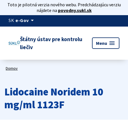
Toto je pilotná verzia nového webu. Predchádzajúcu verziu
nájdete na
povodny.sukl.sk
arrow_drop_down
SK
e-Gov
Štátny ústav pre kontrolu
menu
Menu
liečiv
Domov
Lidocaine Noridem 10
mg/ml 1123F