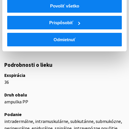
01 - ANAESTHETICA (LOKÁLNE)
Povoliť všetko
ATC
N
Centrálna nervová sústava
Prispôsobiť
N01
Anestetiká
N01B
Lokálne anestetiká
Odmietnuť
N01BB
Amidy
N01BB02
Lidokaín
Podrobnosti o lieku
Exspirácia
36
Druh obalu
ampulka PP
Podanie
intradermálne, intramuskulárne, subkutánne, submukózne,
perineurálne, epidurálne, spinálne, intravenózne použitie