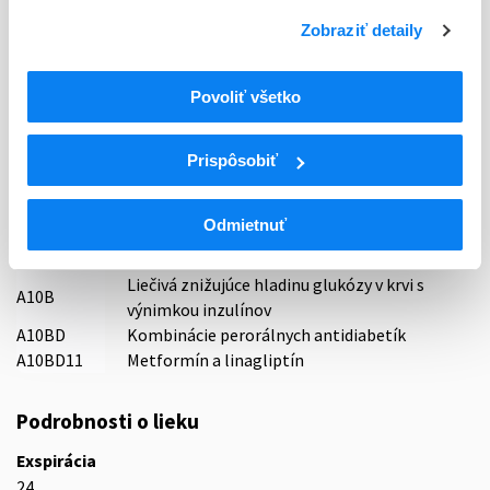
Decentralizovaná
Zobraziť detaily
Držiteľ, krajina
Sandoz Pharmaceuticals d.d., Slovinsko
Povoliť všetko
Indikačná skupina
18 - ANTIDIABETICA (VRÁTANE INZULÍNU)
Prispôsobiť
ATC
Odmietnuť
A
TRÁVIACI TRAKT A METABOLIZMUS
A10
ANTIDIABETIKÁ
Liečivá znižujúce hladinu glukózy v krvi s
A10B
výnimkou inzulínov
A10BD
Kombinácie perorálnych antidiabetík
A10BD11
Metformín a linagliptín
Podrobnosti o lieku
Exspirácia
24