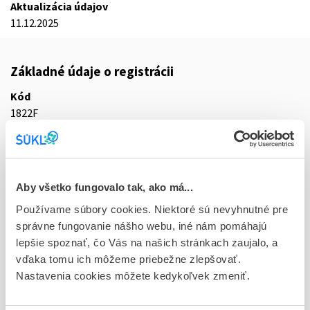
Aktualizácia údajov
11.12.2025
Základné údaje o registrácii
Kód
1822F
Registračné číslo
18/0384/25-S
Aby všetko fungovalo tak, ako má...
Doplnok
tbl flm 90x1x2,5 mg/850 mg (blis.Al/OPA/Al/PVC-
Používame súbory cookies. Niektoré sú nevyhnutné pre
jednotk.bal.)
správne fungovanie nášho webu, iné nám pomáhajú
lepšie spoznať, čo Vás na našich stránkach zaujalo, a
Stav
vďaka tomu ich môžeme priebežne zlepšovať.
R - Aktuálna registrácia
Nastavenia cookies môžete kedykoľvek zmeniť.
Typ registračnej procedúry