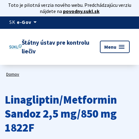
Toto je pilotná verzia nového webu. Predchádzajúcu verziu
nájdete na
povodny.sukl.sk
arrow_drop_down
SK
e-Gov
Štátny ústav pre kontrolu
menu
Menu
liečiv
Domov
Linagliptin/Metformin
Sandoz 2,5 mg/850 mg
1822F