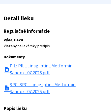
Detail lieku
Regulačné informácie
Výdaj lieku
Viazaný na lekársky predpis
Dokumenty
PIL: PIL_Linagliptin_Metformin
description
Sandoz_07.2026.pdf
SPC: SPC_Linagliptin_Metformin
description
Sandoz_07.2026.pdf
Popis lieku