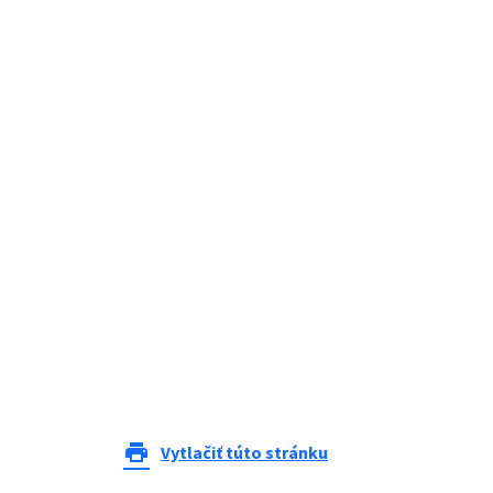
print
Vytlačiť túto stránku