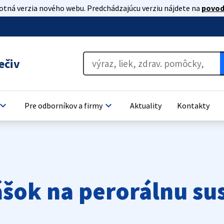
lotná verzia nového webu. Predchádzajúcu verziu nájdete na
povod
ečiv
oard_arrow_down
keyboard_arrow_down
Pre odborníkov a firmy
Aktuality
Kontakty
ášok na perorálnu su