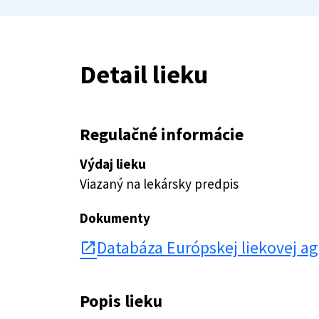
Detail lieku
Regulačné informácie
Výdaj lieku
Viazaný na lekársky predpis
Dokumenty
Databáza Európskej liekovej a
open_in_new
Popis lieku