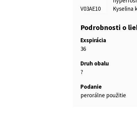
hyperfos
V03AE10
Kyselina 
Podrobnosti o li
Exspirácia
36
Druh obalu
?
Podanie
perorálne použitie