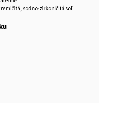
fatémie
kremičitá, sodno-zirkoničitá soľ
eku