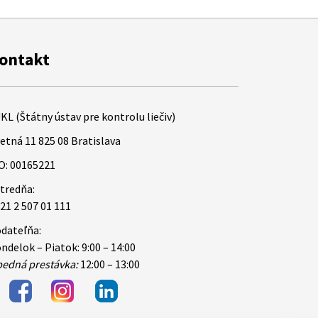
ontakt
KL (Štátny ústav pre kontrolu liečiv)
etná 11 825 08 Bratislava
O: 00165221
tredňa:
21 2 507 01 111
dateľňa:
ndelok – Piatok: 9:00 – 14:00
edná prestávka:
12:00 – 13:00