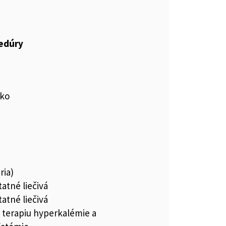
cedúry
sko
ria)
tatné liečivá
tatné liečivá
a terapiu hyperkalémie a