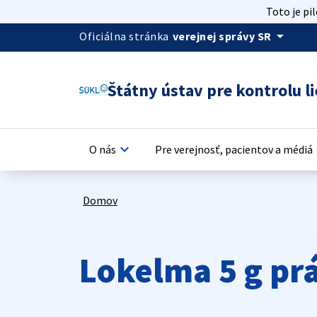
Toto je pi
arrow_drop_down
Oficiálna stránka
verejnej správy SR
Štátny ústav pre kontrolu li
keyboard_arrow_down
keyb
O nás
Pre verejnosť, pacientov a médiá
Domov
Lokelma 5 g pr