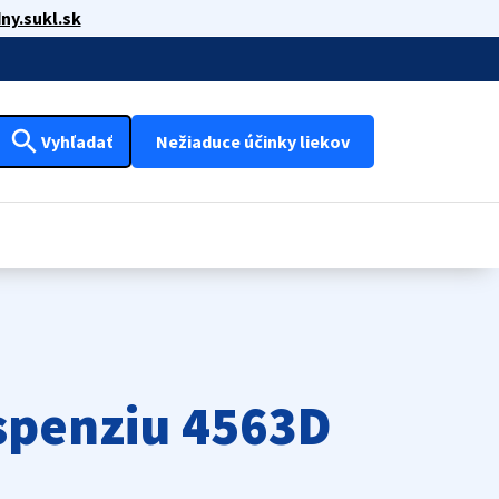
ny.sukl.sk
search
Vyhľadať
Nežiaduce účinky liekov
spenziu 4563D