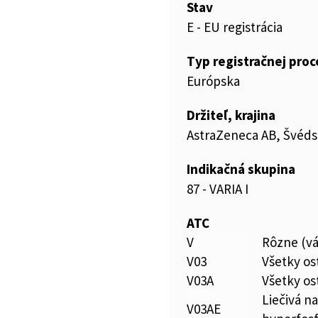
Stav
E - EU registrácia
Typ registračnej pro
Európska
Držiteľ, krajina
AstraZeneca AB, Švéd
Indikačná skupina
87 - VARIA I
ATC
V
Rôzne (vá
V03
Všetky os
V03A
Všetky os
Liečivá n
V03AE