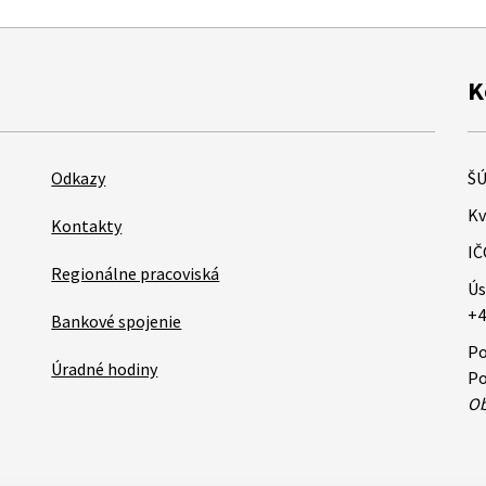
K
Odkazy
ŠÚ
Kv
Kontakty
IČ
Regionálne pracoviská
Ús
+4
Bankové spojenie
Po
Úradné hodiny
Po
Ob