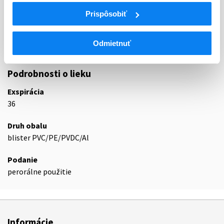
Liečivá znižujúce hladinu glukózy v krvi s
Prispôsobiť
A10B
výnimkou inzulínov
A10BH
Inhibítory dipeptidyl 4 (DPP-4) peptidázy
Odmietnuť
A10BH01
Sitagliptín
Podrobnosti o lieku
Exspirácia
36
Druh obalu
blister PVC/PE/PVDC/Al
Podanie
perorálne použitie
Informácie