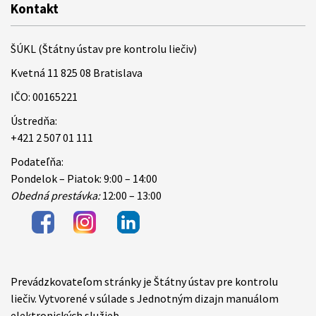
Kontakt
ŠÚKL (Štátny ústav pre kontrolu liečiv)
Kvetná 11 825 08 Bratislava
IČO: 00165221
Ústredňa:
+421 2 507 01 111
Podateľňa:
Pondelok – Piatok: 9:00 – 14:00
Obedná prestávka:
12:00 – 13:00
Prevádzkovateľom stránky je Štátny ústav pre kontrolu
Items
liečiv. Vytvorené v súlade s Jednotným dizajn manuálom
elektronických služieb.