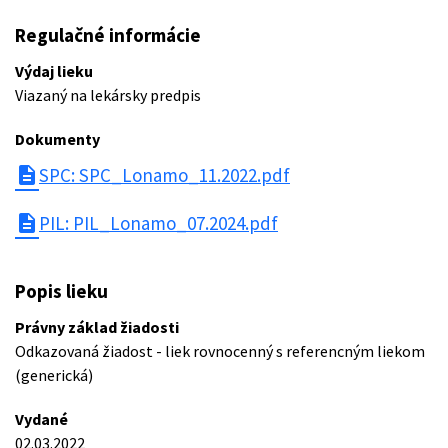
Regulačné informácie
Výdaj lieku
Viazaný na lekársky predpis
Dokumenty
description
SPC: SPC_Lonamo_11.2022.pdf
description
PIL: PIL_Lonamo_07.2024.pdf
Popis lieku
Právny základ žiadosti
Odkazovaná žiadost - liek rovnocenný s referencným liekom
(generická)
Vydané
02.03.2022