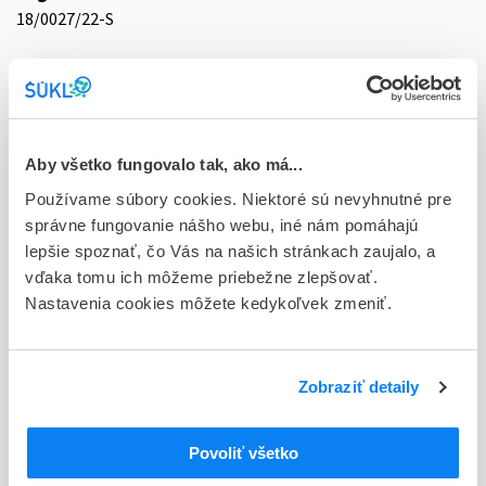
18/0027/22-S
Doplnok
tbl flm 120x100 mg (blis.PVC/PE/PVDC/Al)
Stav
D - Registrácia bez obmedzenia platnosti
Aby všetko fungovalo tak, ako má...
Používame súbory cookies. Niektoré sú nevyhnutné pre
Typ registračnej procedúry
správne fungovanie nášho webu, iné nám pomáhajú
Decentralizovaná
lepšie spoznať, čo Vás na našich stránkach zaujalo, a
vďaka tomu ich môžeme priebežne zlepšovať.
Držiteľ, krajina
Nastavenia cookies môžete kedykoľvek zmeniť.
Egis Pharmaceuticals PLC, Maďarsko
Indikačná skupina
18 - ANTIDIABETICA (VRÁTANE INZULÍNU)
Zobraziť detaily
ATC
Povoliť všetko
A
TRÁVIACI TRAKT A METABOLIZMUS
A10
ANTIDIABETIKÁ