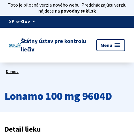
Toto je pilotná verzia nového webu. Predchádzajúcu verziu
nájdete na
povodny.sukl.sk
arrow_drop_down
SK
e-Gov
Štátny ústav pre kontrolu
menu
Menu
liečiv
Domov
Lonamo 100 mg 9604D
Detail lieku