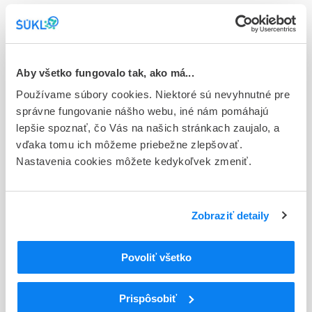
Stav
E - EU registrácia
Typ registračnej procedúry
Aby všetko fungovalo tak, ako má...
Európska
Používame súbory cookies. Niektoré sú nevyhnutné pre
správne fungovanie nášho webu, iné nám pomáhajú
Držiteľ, krajina
lepšie spoznať, čo Vás na našich stránkach zaujalo, a
Pfizer Europe MA EEIG, Belgicko
vďaka tomu ich môžeme priebežne zlepšovať.
Nastavenia cookies môžete kedykoľvek zmeniť.
Indikačná skupina
44 - CYTOSTATICA
ATC
Zobraziť detaily
L
Cytostatiká a imunomodulátory
L01
Cytostatiká
Povoliť všetko
L01E
Inhibítory proteínkinázy
Inhibítory kinázy anaplastického lymfómu
L01ED
(ALK)
Prispôsobiť
L01ED05
Lorlatinib