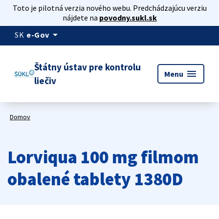
Toto je pilotná verzia nového webu. Predchádzajúcu verziu
nájdete na
povodny.sukl.sk
arrow_drop_down
SK
e-Gov
Štátny ústav pre kontrolu
menu
Menu
liečiv
Domov
Lorviqua 100 mg filmom
obalené tablety 1380D