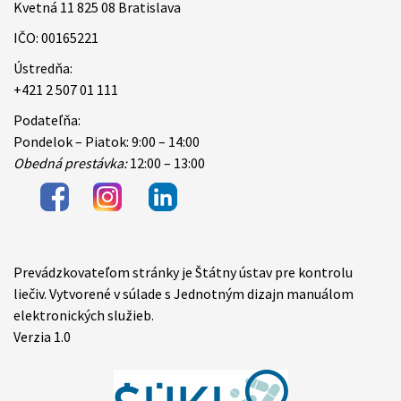
Kvetná 11 825 08 Bratislava
IČO: 00165221
Ústredňa:
+421 2 507 01 111
Podateľňa:
Pondelok – Piatok: 9:00 – 14:00
Obedná prestávka:
12:00 – 13:00
Prevádzkovateľom stránky je Štátny ústav pre kontrolu
Items
liečiv. Vytvorené v súlade s Jednotným dizajn manuálom
elektronických služieb.
Verzia 1.0