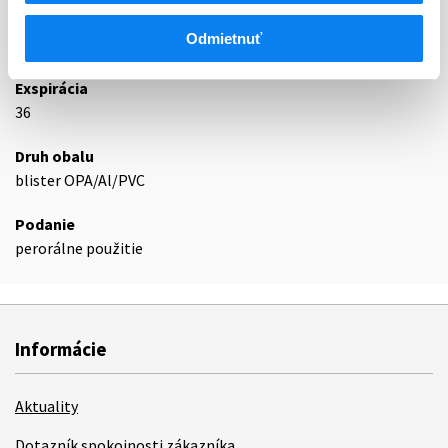
Odmietnuť
Podrobnosti o lieku
Exspirácia
36
Druh obalu
blister OPA/Al/PVC
Podanie
perorálne použitie
Informácie
Aktuality
Dotazník spokojnosti zákazníka