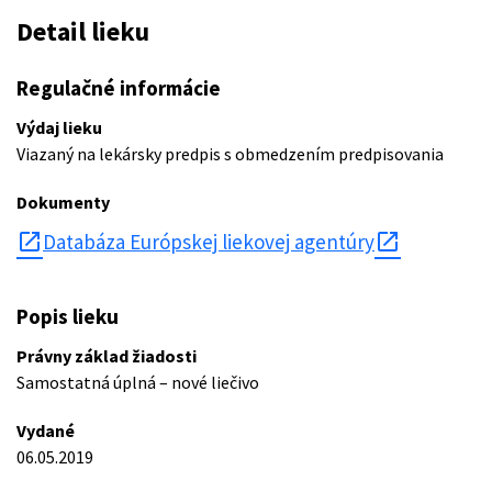
Detail lieku
Regulačné informácie
Výdaj lieku
Viazaný na lekársky predpis s obmedzením predpisovania
Dokumenty
open_in_new
Databáza Európskej liekovej agentúry
Popis lieku
Právny základ žiadosti
Samostatná úplná – nové liečivo
Vydané
06.05.2019