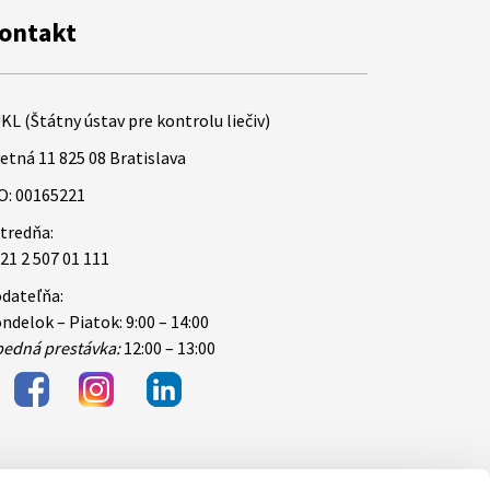
ontakt
KL (Štátny ústav pre kontrolu liečiv)
etná 11 825 08 Bratislava
O: 00165221
tredňa:
21 2 507 01 111
dateľňa:
ndelok – Piatok: 9:00 – 14:00
edná prestávka:
12:00 – 13:00