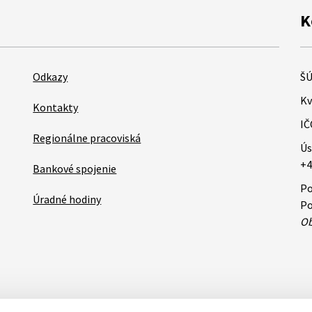
K
Odkazy
ŠÚ
Kv
Kontakty
IČ
Regionálne pracoviská
Ús
+4
Bankové spojenie
Po
Úradné hodiny
Po
Ob