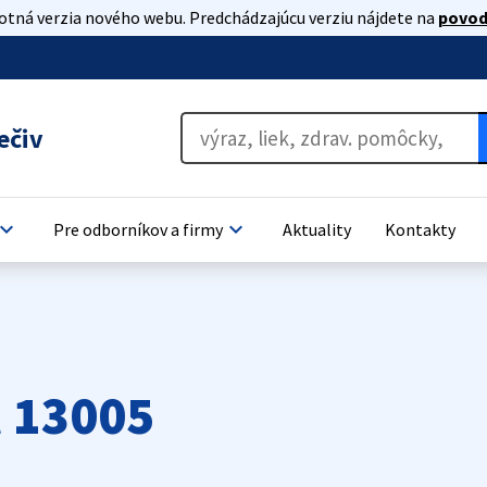
lotná verzia nového webu. Predchádzajúcu verziu nájdete na
povod
ečiv
oard_arrow_down
keyboard_arrow_down
Pre odborníkov a firmy
Aktuality
Kontakty
 13005