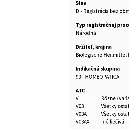
Stav
D - Registrácia bez ob
Typ registračnej pro
Národná
Držiteľ, krajina
Biologische Heilmitt
Indikačná skupina
93 - HOMEOPATICA
ATC
V
Rôzne (vári
V03
Všetky ostat
V03A
Všetky ostat
V03AX
Iné liečivá