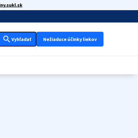
ny.sukl.sk
search
Vyhľadať
Nežiaduce účinky liekov