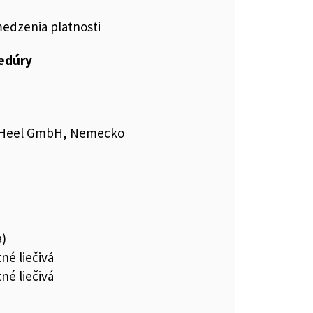
medzenia platnosti
cedúry
el Heel GmbH, Nemecko
a)
né liečivá
né liečivá