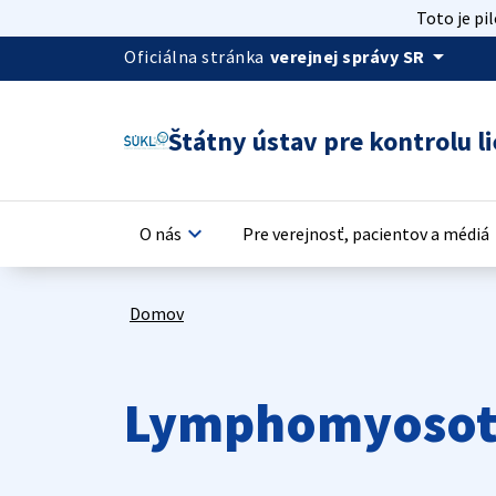
Toto je pi
arrow_drop_down
Oficiálna stránka
verejnej správy SR
Štátny ústav pre kontrolu li
keyboard_arrow_down
keyb
O nás
Pre verejnosť, pacientov a médiá
Domov
Lymphomyosot