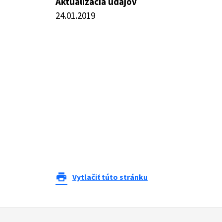
Aktualizácia údajov
24.01.2019
print
Vytlačiť túto stránku