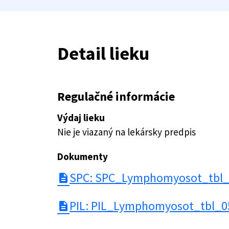
Detail lieku
Regulačné informácie
Výdaj lieku
Nie je viazaný na lekársky predpis
Dokumenty
SPC: SPC_Lymphomyosot_tbl_
description
PIL: PIL_Lymphomyosot_tbl_0
description