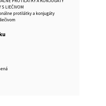
LNE PROTILÁTKY A KONJUGÁTY
 S LIEČIVOM
nálne protilátky a konjugáty
 liečivom
eku
nená