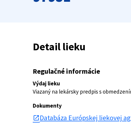
Detail lieku
Regulačné informácie
Výdaj lieku
Viazaný na lekársky predpis s obmedzen
Dokumenty
Databáza Európskej liekovej a
open_in_new