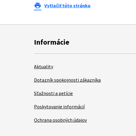
print
Vytlačiť túto stránku
Informácie
Aktuality
Dotazník spokojnosti zákazníka
Sťažnosti a petície
Poskytovanie informácií
Ochrana osobných údajov