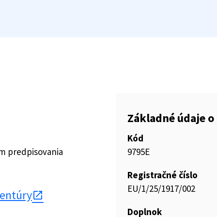
Základné údaje o 
Kód
ím predpisovania
9795E
Registračné číslo
EU/1/25/1917/002
gentúry
Doplnok