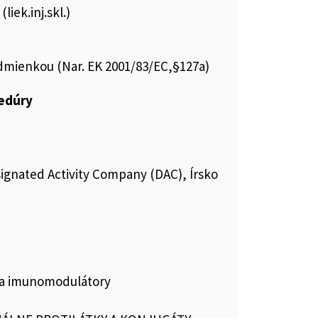
liek.inj.skl.)
podmienkou (Nar. EK 2001/83/EC,§127a)
cedúry
ignated Activity Company (DAC), Írsko
 a imunomodulátory