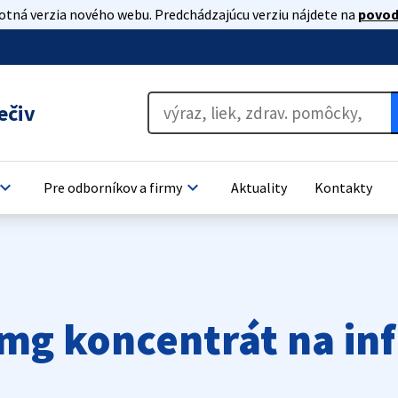
lotná verzia nového webu. Predchádzajúcu verziu nájdete na
povod
ečiv
oard_arrow_down
keyboard_arrow_down
Pre odborníkov a firmy
Aktuality
Kontakty
mg koncentrát na in