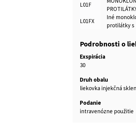
MONOKLONÁ
L01F
PROTILÁTKY
Iné monoklo
L01FX
protilátky s
Podrobnosti o li
Exspirácia
30
Druh obalu
liekovka injekčná skle
Podanie
intravenózne použitie