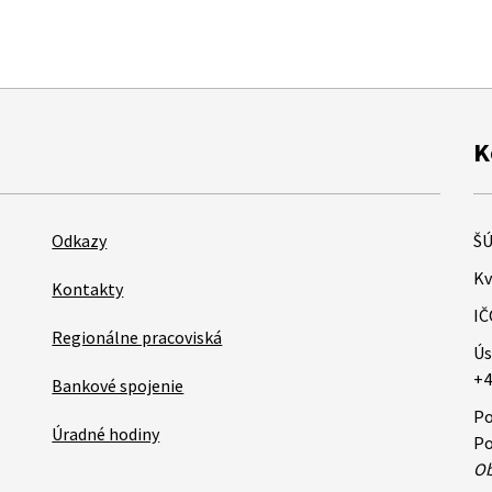
K
Odkazy
ŠÚ
Kv
Kontakty
IČ
Regionálne pracoviská
Ús
+4
Bankové spojenie
Po
Úradné hodiny
Po
Ob