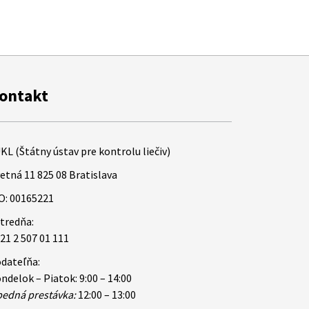
ontakt
KL (Štátny ústav pre kontrolu liečiv)
etná 11 825 08 Bratislava
O: 00165221
tredňa:
21 2 507 01 111
dateľňa:
ndelok – Piatok: 9:00 – 14:00
edná prestávka:
12:00 – 13:00