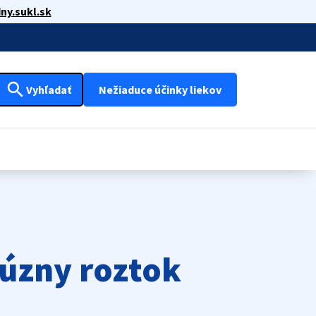
ny.sukl.sk
search
Vyhľadať
Nežiaduce účinky liekov
fúzny roztok