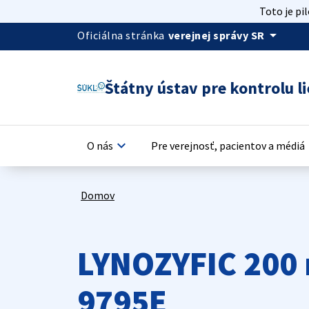
Toto je pi
arrow_drop_down
Oficiálna stránka
verejnej správy SR
Štátny ústav pre kontrolu li
keyboard_arrow_down
keyb
O nás
Pre verejnosť, pacientov a médiá
Domov
LYNOZYFIC 200 
9795E