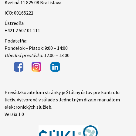
Kvetná 11 825 08 Bratislava
IČO: 00165221
Ústredňa:
+421 2 507 01 111
Podateľňa:
Pondelok – Piatok: 9:00 – 14:00
Obedná prestávka:
12:00 – 13:00
Prevádzkovateľom stránky je Štátny ústav pre kontrolu
Items
liečiv. Vytvorené v súlade s Jednotným dizajn manuálom
elektronických služieb.
Verzia 1.0