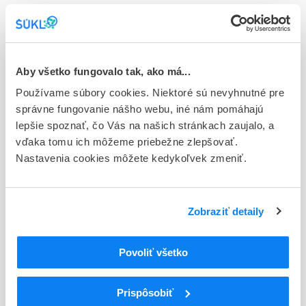
Stav
Ex - EU registrácia s podmienkou (Nar. EK 2001/83/EC,§127a)
Typ registračnej procedúry
Aby všetko fungovalo tak, ako má...
Európska
Používame súbory cookies. Niektoré sú nevyhnutné pre
správne fungovanie nášho webu, iné nám pomáhajú
Držiteľ, krajina
lepšie spoznať, čo Vás na našich stránkach zaujalo, a
Taiho Pharma Netherlands B.V., Holandsko
vďaka tomu ich môžeme priebežne zlepšovať.
Nastavenia cookies môžete kedykoľvek zmeniť.
Indikačná skupina
44 - CYTOSTATICA
ATC
Zobraziť detaily
L
Cytostatiká a imunomodulátory
L01
Cytostatiká
Povoliť všetko
L01E
Inhibítory proteínkinázy
Inhibítory receptora fibroblastového
L01EN
rastového faktora (FGFR) tyrozínkinázy
Prispôsobiť
L01EN04
Futibatinib