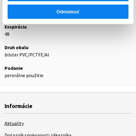
Odmietnuť
Podrobnosti o lieku
Exspirácia
48
Druh obalu
blister PVC/PCTFE/Al
Podanie
perorálne použitie
Informácie
Aktuality
Dotazník spokojnosti zákazníka