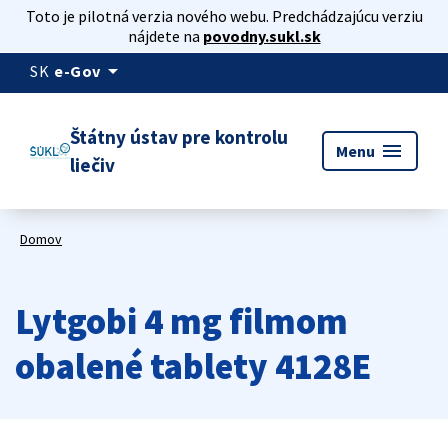
Toto je pilotná verzia nového webu. Predchádzajúcu verziu
nájdete na
povodny.sukl.sk
arrow_drop_down
SK
e-Gov
Štátny ústav pre kontrolu
menu
Menu
liečiv
Domov
Lytgobi 4 mg filmom
obalené tablety 4128E