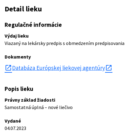
Detail lieku
Regulačné informácie
Výdaj lieku
Viazaný na lekársky predpis s obmedzením predpisovania
Dokumenty
open_in_new
Databáza Európskej liekovej agentúry
Popis lieku
Právny základ žiadosti
Samostatná úplná – nové liečivo
Vydané
04.07.2023