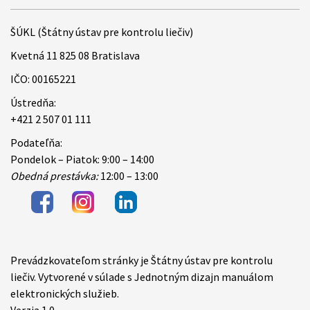
ŠÚKL (Štátny ústav pre kontrolu liečiv)
Kvetná 11 825 08 Bratislava
IČO: 00165221
Ústredňa:
+421 2 507 01 111
Podateľňa:
Pondelok – Piatok: 9:00 – 14:00
Obedná prestávka:
12:00 – 13:00
Prevádzkovateľom stránky je Štátny ústav pre kontrolu
Items
liečiv. Vytvorené v súlade s Jednotným dizajn manuálom
elektronických služieb.