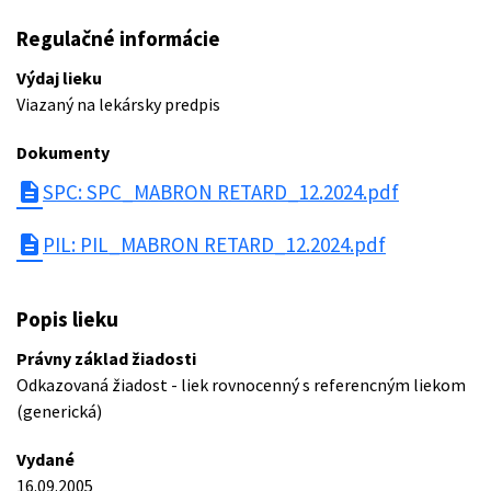
Regulačné informácie
Výdaj lieku
Viazaný na lekársky predpis
Dokumenty
description
SPC: SPC_MABRON RETARD_12.2024.pdf
description
PIL: PIL_MABRON RETARD_12.2024.pdf
Popis lieku
Právny základ žiadosti
Odkazovaná žiadost - liek rovnocenný s referencným liekom
(generická)
Vydané
16.09.2005