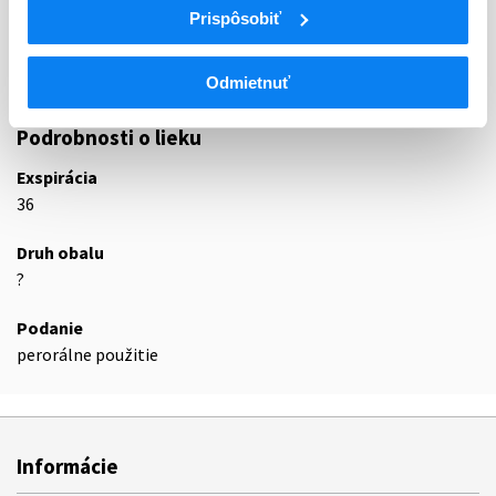
Prispôsobiť
N02A
Opioidné analgetiká (anodyná)
N02AX
Iné opioidy
N02AX02
Tramadol
Odmietnuť
Podrobnosti o lieku
Exspirácia
36
Druh obalu
?
Podanie
perorálne použitie
Informácie