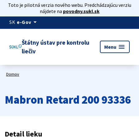
Toto je pilotná verzia nového webu. Predchádzajúcu verziu
nájdete na
povodny.sukl.sk
arrow_drop_down
SK
e-Gov
Štátny ústav pre kontrolu
menu
Menu
liečiv
Domov
Mabron Retard 200 93336
Detail lieku