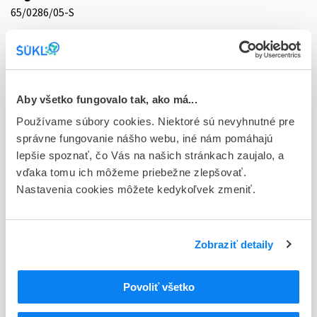
65/0286/05-S
Doplnok
tbl plg 30x200 mg (blis.Al/PVC)
Stav
Aby všetko fungovalo tak, ako má...
D - Registrácia bez obmedzenia platnosti
Používame súbory cookies. Niektoré sú nevyhnutné pre
Typ registračnej procedúry
správne fungovanie nášho webu, iné nám pomáhajú
Vzájomné uznávanie (mutual recognition proc.)
lepšie spoznať, čo Vás na našich stránkach zaujalo, a
vďaka tomu ich môžeme priebežne zlepšovať.
Držiteľ, krajina
Nastavenia cookies môžete kedykoľvek zmeniť.
MEDOCHEMIE Ltd., Cyprus
Indikačná skupina
Zobraziť detaily
65 - ANALGETICA - ANODYNA
ATC
Povoliť všetko
N
Centrálna nervová sústava
N02
Analgetiká