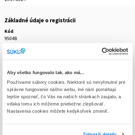
Základné údaje o registrácii
Kód
9504B
Registračné číslo
EU/1/98/067/004
Doplnok
Aby všetko fungovalo tak, ako má...
sol inj 1x13,4 ml/1600 mg (liek.inj.skl.)
Používame súbory cookies. Niektoré sú nevyhnutné pre
správne fungovanie nášho webu, iné nám pomáhajú
Stav
lepšie spoznať, čo Vás na našich stránkach zaujalo, a
E - EU registrácia
vďaka tomu ich môžeme priebežne zlepšovať.
Nastavenia cookies môžete kedykoľvek zmeniť.
Typ registračnej procedúry
Európska
Držiteľ, krajina
Zobraziť detaily