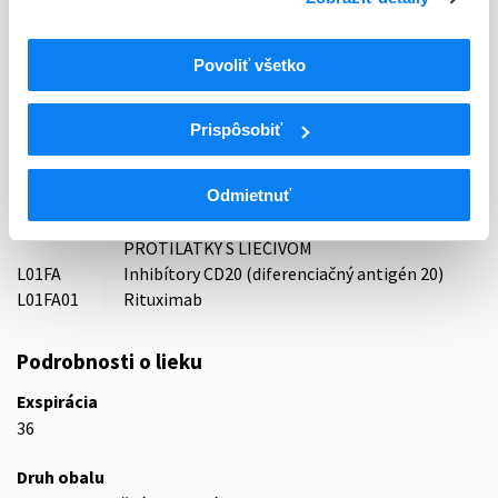
Roche Registration GmbH, Nemecko
Povoliť všetko
Indikačná skupina
59 - IMMUNOPRAEPARATA
Prispôsobiť
ATC
L
Cytostatiká a imunomodulátory
Odmietnuť
L01
Cytostatiká
MONOKLONÁLNE PROTILÁTKY A KONJUGÁTY
L01F
PROTILÁTKY S LIEČIVOM
L01FA
Inhibítory CD20 (diferenciačný antigén 20)
L01FA01
Rituximab
Podrobnosti o lieku
Exspirácia
36
Druh obalu