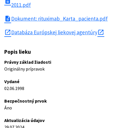
description
2011.pdf
description
Dokument: rituximab_Karta_pacienta.pdf
open_in_new
Databáza Európskej liekovej agentúry
Popis lieku
Právny základ žiadosti
Originálny prípravok
Vydané
02.06.1998
Bezpečnostný prvok
Áno
Aktualizácia údajov
29.07.2024