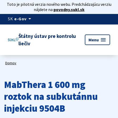
Toto je pilotná verzia nového webu. Predchádzajúcu verziu
nájdete na
povodny.sukl.sk
arrow_drop_down
SK
e-Gov
Štátny ústav pre kontrolu
menu
Menu
liečiv
Domov
MabThera 1 600 mg
roztok na subkutánnu
injekciu 9504B