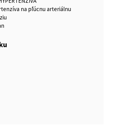
IHYPERTENZÍVA
tenzíva na pľúcnu arteriálnu
ziu
an
eku