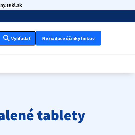
ny.sukl.sk
search
Vyhľadať
Nežiaduce účinky liekov
alené tablety