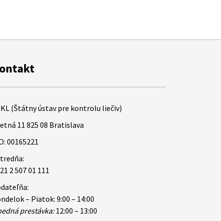
ontakt
KL (Štátny ústav pre kontrolu liečiv)
etná 11 825 08 Bratislava
O: 00165221
tredňa:
21 2 507 01 111
dateľňa:
ndelok – Piatok: 9:00 – 14:00
edná prestávka:
12:00 – 13:00