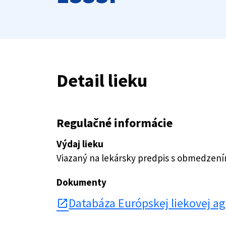
Detail lieku
Regulačné informácie
Výdaj lieku
Viazaný na lekársky predpis s obmedzen
Dokumenty
Databáza Európskej liekovej a
open_in_new