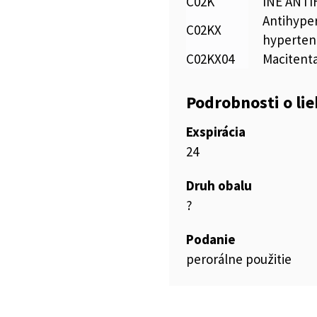
C02K
INÉ ANT
Antihyper
C02KX
hyperten
C02KX04
Macitent
Podrobnosti o li
Exspirácia
24
Druh obalu
?
Podanie
perorálne použitie