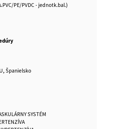
is.PVC/PE/PVDC - jednotk.bal.)
cedúry
U, Španielsko
ASKULÁRNY SYSTÉM
ERTENZÍVA