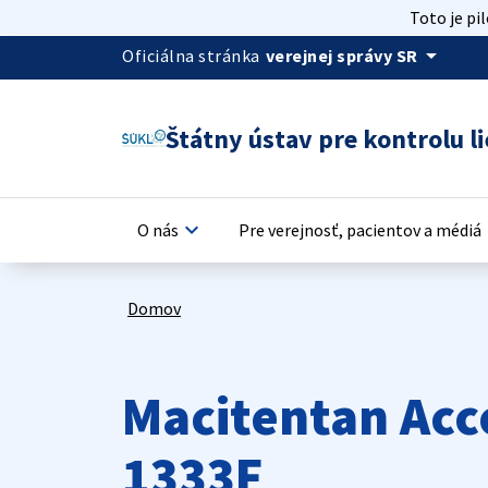
Toto je pi
arrow_drop_down
Oficiálna stránka
verejnej správy SR
Štátny ústav pre kontrolu li
keyboard_arrow_down
keyb
O nás
Pre verejnosť, pacientov a médiá
Domov
Macitentan Acc
1333F