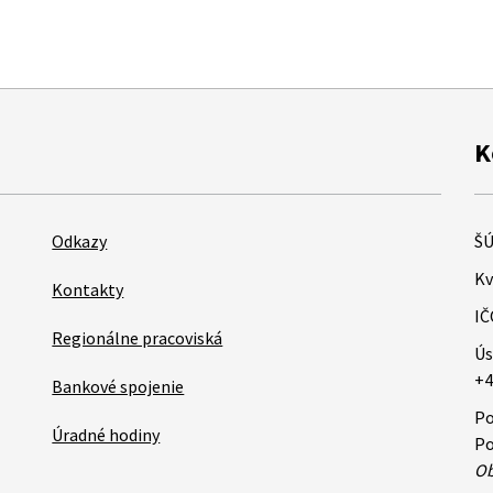
K
Odkazy
ŠÚ
Kv
Kontakty
IČ
Regionálne pracoviská
Ús
+4
Bankové spojenie
Po
Úradné hodiny
Po
Ob