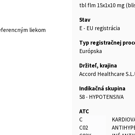
tbl flm 15x1x10 mg (bl
Stav
E - EU registrácia
referencným liekom
Typ registračnej pro
Európska
Držiteľ, krajina
Accord Healthcare S.L.
Indikačná skupina
58 - HYPOTENSIVA
ATC
C
KARDIOV
C02
ANTIHYP