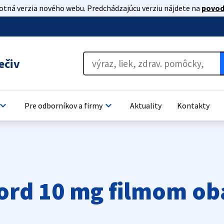
lotná verzia nového webu. Predchádzajúcu verziu nájdete na
povod
ečiv
oard_arrow_down
keyboard_arrow_down
Pre odborníkov a firmy
Aktuality
Kontakty
ord 10 mg filmom ob